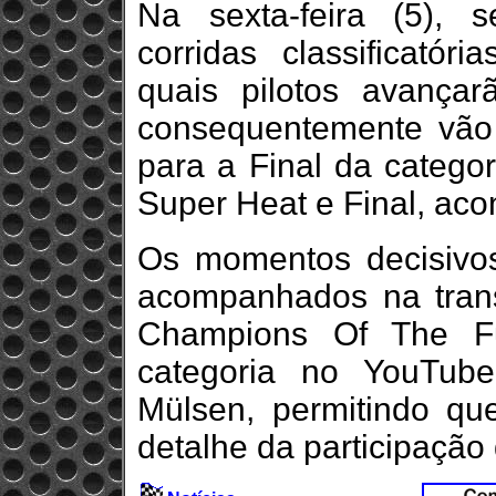
Na sexta-feira (5), 
corridas classificatóri
quais pilotos avança
consequentemente vão
para a Final da categor
Super Heat e Final, aco
Os momentos decisivo
acompanhados na trans
Champions Of The Fut
categoria no YouTube
Mülsen, permitindo q
detalhe da participação