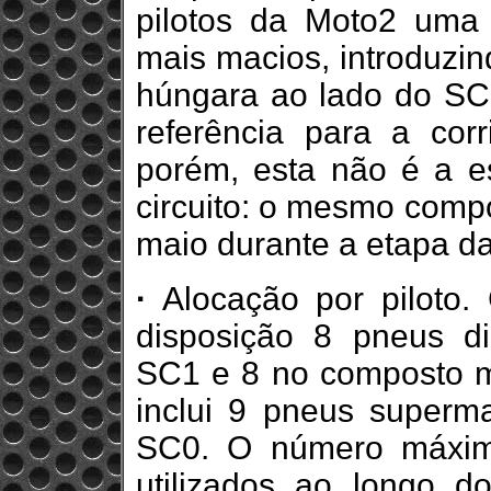
pilotos da Moto2 uma 
mais macios, introduzi
húngara ao lado do SC0
referência para a cor
porém, esta não é a e
circuito: o mesmo compos
maio durante a etapa d
·
Alocação por piloto.
disposição 8 pneus d
SC1 e 8 no composto mé
inclui 9 pneus super
SC0. O número máxim
utilizados ao longo 