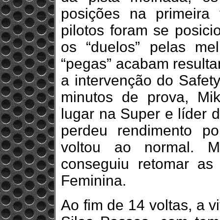
posições na primeira 
pilotos foram se posic
os “duelos” pelas me
“pegas” acabam resulta
a intervenção do Safet
minutos de prova, Mi
lugar na Super e líder 
perdeu rendimento po
voltou ao normal. M
conseguiu retomar as
Feminina.
Ao fim de 14 voltas, a v