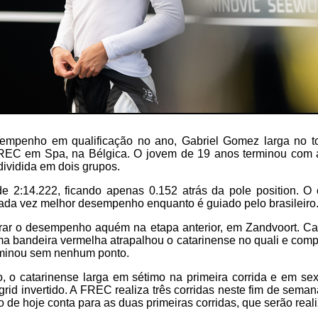
empenho em qualificação no ano, Gabriel Gomez larga no to
REC em Spa, na Bélgica. O jovem de 19 anos terminou com 
dividida em dois grupos.
 2:14.222, ficando apenas 0.152 atrás da pole position. O
cada vez melhor desempenho enquanto é guiado pelo brasileiro
rar o desempenho aquém na etapa anterior, em Zandvoort. Car
a bandeira vermelha atrapalhou o catarinense no quali e comp
rminou sem nenhum ponto.
, o catarinense larga em sétimo na primeira corrida e em se
grid invertido. A FREC realiza três corridas neste fim de semana
rio de hoje conta para as duas primeiras corridas, que serão rea