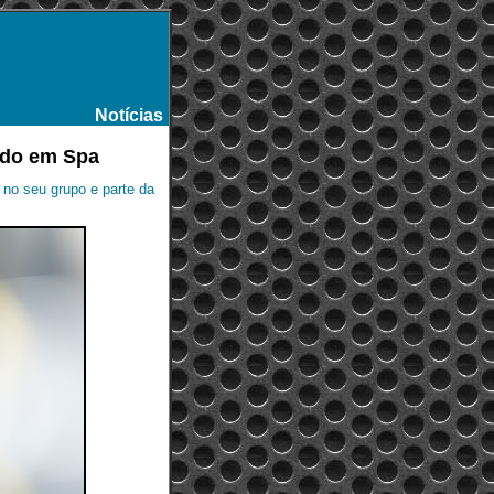
Notícias
-
ado em Spa
 no seu grupo e parte da