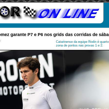
omez garante P7 e P6 nos grids das corridas de sáb
i
Catarinense da equipe Rodin é quarto
zona de pontos nas provas 1 e 2.