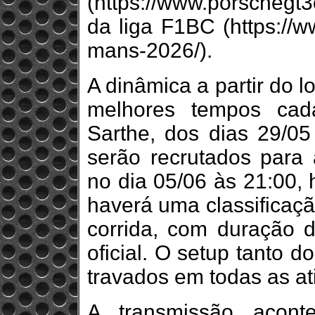
(https://www.porschegt3
da liga F1BC (https://w
mans-2026/).
A dinâmica a partir do l
melhores tempos cad
Sarthe, dos dias 29/05
serão recrutados para a
no dia 05/06 às 21:00, 
haverá uma classificaçã
corrida, com duração d
oficial. O setup tanto d
travados em todas as at
A transmissão acont