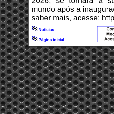
2026, se tornará a se
mundo após a inauguraç
saber mais, acesse: htt
Notícias
Página inicial