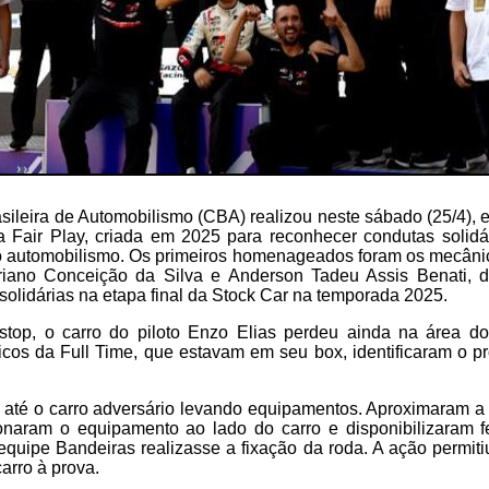
ileira de Automobilismo (CBA) realizou neste sábado (25/4), e
 Fair Play, criada em 2025 para reconhecer condutas solidá
 no automobilismo. Os primeiros homenageados foram os mecâni
riano Conceição da Silva e Anderson Tadeu Assis Benati, 
 solidárias na etapa final da Stock Car na temporada 2025.
stop, o carro do piloto Enzo Elias perdeu ainda na área d
icos da Full Time, que estavam em seu box, identificaram o p
 até o carro adversário levando equipamentos. Aproximaram a
onaram o equipamento ao lado do carro e disponibilizaram 
 equipe Bandeiras realizasse a fixação da roda. A ação permiti
carro à prova.