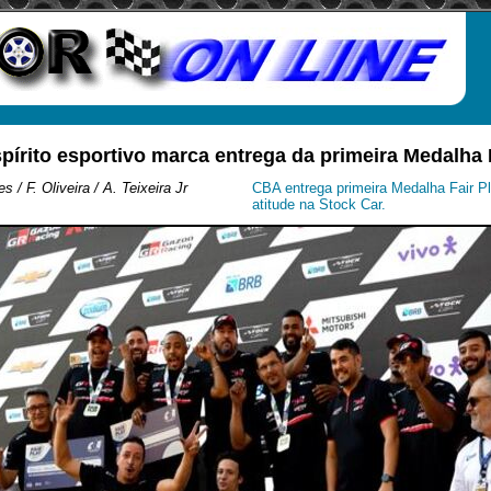
pírito esportivo marca entrega da primeira Medalha 
 / F. Oliveira / A. Teixeira Jr
CBA entrega primeira Medalha Fair P
atitude na Stock Car.