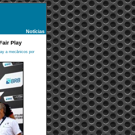
Notícias
-
Fair Play
lay a mecânicos por