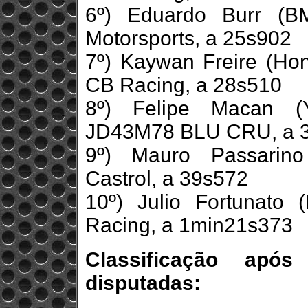
6º) Eduardo Burr (B
Motorsports, a 25s902
7º) Kaywan Freire (Ho
CB Racing, a 28s510
8º) Felipe Macan (
JD43M78 BLU CRU, a 
9º) Mauro Passarin
Castrol, a 39s572
10º) Julio Fortunato
Racing, a 1min21s373
Classificação apó
disputadas: