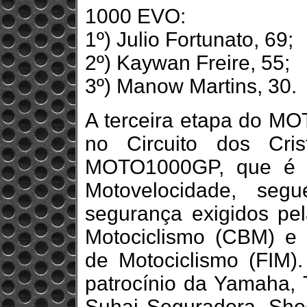
1000 EVO:
1º) Julio Fortunato, 69;
2º) Kaywan Freire, 55;
3º) Manow Martins, 30.
A terceira etapa do M
no Circuito dos Cri
MOTO1000GP, que é o
Motovelocidade, seg
segurança exigidos pel
Motociclismo (CBM) e 
de Motociclismo (FIM
patrocínio da Yamaha, T
Suhai Seguradora, Shoe