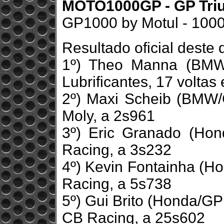
MOTO1000GP - GP Trium
GP1000 by Motul - 100
Resultado oficial deste
1º) Theo Manna (BMW/
Lubrificantes, 17 volt
2º) Maxi Scheib (BMW/
Moly, a 2s961
3º) Eric Granado (Ho
Racing, a 3s232
4º) Kevin Fontainha (H
Racing, a 5s738
5º) Gui Brito (Honda/G
CB Racing, a 25s602