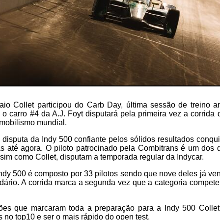
aio Collet participou do Carb Day, última sessão de treino 
ta o carro #4 da A.J. Foyt disputará pela primeira vez a corrid
omobilismo mundial.
 disputa da Indy 500 confiante pelos sólidos resultados conq
as até agora. O piloto patrocinado pela Combitrans é um dos 
assim como Collet, disputam a temporada regular da Indycar.
Indy 500 é composto por 33 pilotos sendo que nove deles já v
dário. A corrida marca a segunda vez que a categoria compete
ões que marcaram toda a preparação para a Indy 500 Collet
 no top10 e ser o mais rápido do open test.