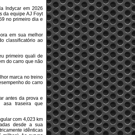
d da Indycar em 2026
es da equipe AJ Foyt
59 no primeiro dia e
 hora em sua melhor
 classificatório ao
u primeiro quali de
em do carro que não
lhor marca no treino
 desempenho do carro
nar antes da prova e
a asa traseira que
angular com 4,023 km
radas desde a sua
tricamente idênticas