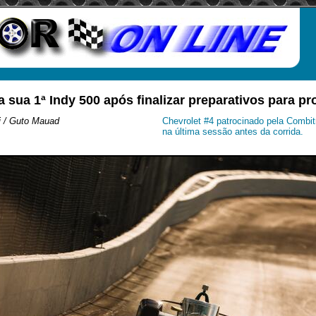
ta sua 1ª Indy 500 após finalizar preparativos para p
i / Guto Mauad
Chevrolet #4 patrocinado pela Combit
na última sessão antes da corrida.