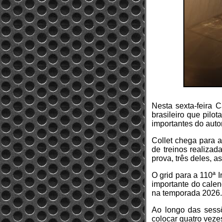
Nesta sexta-feira C
brasileiro que pilo
importantes do aut
Collet chega para a
de treinos realizad
prova, três deles, 
O grid para a 110ª 
importante do calen
na temporada 2026.
Ao longo das sess
colocar quatro vezes