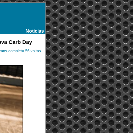
Notícias
-
rova Carb Day
rans completa 56 voltas