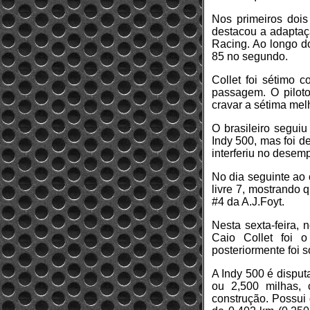
Nos primeiros dois 
destacou a adaptaçã
Racing. Ao longo do
85 no segundo.
Collet foi sétimo 
passagem. O piloto
cravar a sétima mel
O brasileiro segui
Indy 500, mas foi 
interferiu no desem
No dia seguinte ao 
livre 7, mostrando 
#4 da A.J.Foyt.
Nesta sexta-feira, 
Caio Collet foi o
posteriormente foi s
A Indy 500 é disput
ou 2,500 milhas,
construção. Possui 