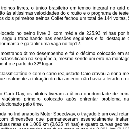
treinos livres, o único brasileiro em tempo integral no gri
o às altíssimas velocidades do circuito e o programa de test
s dois primeiros treinos Collet fechou um total de 144 voltas, 
colocado no treino livre 3, com média de 225.93 milhas por
 seguiu trabalhando nas sessões seguintes e foi destaque do
hor marca e garantir uma vaga no top12.
u mostrando ótimo desempenho e foi o décimo colocado em se
desclassificado na sequência, mesmo sendo um erro na montag
penho e parte do 32º lugar.
classificatório e com o carro reajustado Caio cravou a nona me
que realmente a infração do dia anterior não havia alterado o
no Carb Day, os pilotos tiveram a última oportunidade de trei
 vigésimo primeiro colocado após enfrentar problema n
olucionado pelo time.
ada no Indianapolis Motor Speedway, o traçado é um oval ret
 com dimensões que permaneceram essencialmente inalte
duas retas de 1,006 km (0,625 milhas) e quatro curvas geome