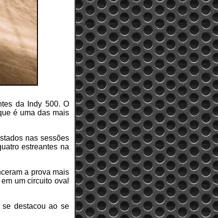
antes da Indy 500. O
a que é uma das mais
uistados nas sessões
quatro estreantes na
enceram a prova mais
 em um circuito oval
 se destacou ao se