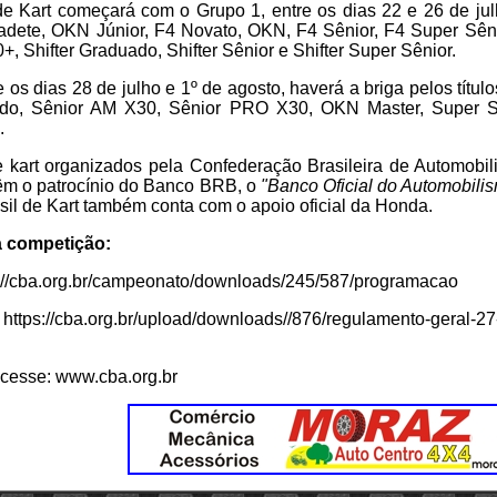
de Kart começará com o Grupo 1, entre os dias 22 e 26 de jul
Cadete, OKN Júnior, F4 Novato, OKN, F4 Sênior, F4 Super Sên
+, Shifter Graduado, Shifter Sênior e Shifter Super Sênior.
 os dias 28 de julho e 1º de agosto, haverá a briga pelos título
do, Sênior AM X30, Sênior PRO X30, OKN Master, Super S
.
kart organizados pela Confederação Brasileira de Automobil
 têm o patrocínio do Banco BRB, o
"Banco Oficial do Automobilis
il de Kart também conta com o apoio oficial da Honda.
a competição:
://cba.org.br/campeonato/downloads/245/587/programacao
://cba.org.br/upload/downloads//876/regulamento-geral-27-c
acesse: www.cba.org.br