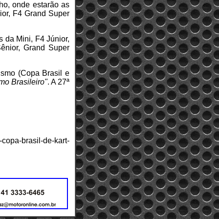
ho, onde estarão as
ior, F4 Grand Super
s da Mini, F4 Júnior,
ênior, Grand Super
ismo (Copa Brasil e
mo Brasileiro"
. A 27ª
opa-brasil-de-kart-