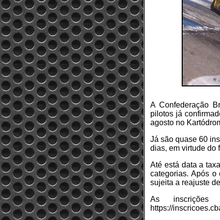
A Confederação Bra
pilotos já confirma
agosto no Kartódrom
Já são quase 60 ins
dias, em virtude do 
Até está data a tax
categorias. Após o 
sujeita a reajuste 
As inscriçõe
https://inscricoes.c