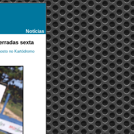
Notícias
-
cerradas sexta
gosto no Kartódromo