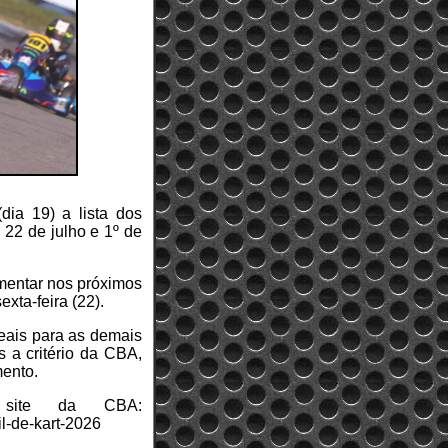
dia 19) a lista dos
 22 de julho e 1º de
umentar nos próximos
exta-feira (22).
reais para as demais
s a critério da CBA,
mento.
 site da CBA:
il-de-kart-2026