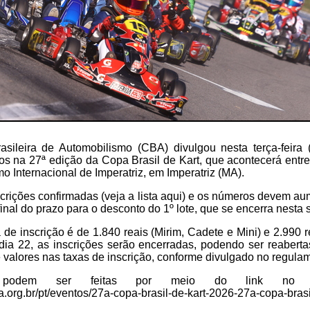
sileira de Automobilismo (CBA) divulgou nesta terça-feira (
dos na 27ª edição da Copa Brasil de Kart, que acontecerá entre
o Internacional de Imperatriz, em Imperatriz (MA).
crições confirmadas (veja a lista aqui) e os números devem a
final do prazo para o desconto do 1º lote, que se encerra nesta s
a de inscrição é de 1.840 reais (Mirim, Cadete e Mini) e 2.990 
dia 22, as inscrições serão encerradas, podendo ser reaberta
de valores nas taxas de inscrição, conforme divulgado no regula
s podem ser feitas por meio do link no
ba.org.br/pt/eventos/27a-copa-brasil-de-kart-2026-27a-copa-bras