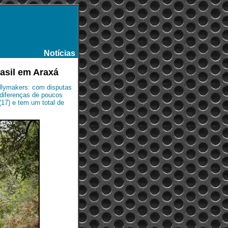
Notícias
-
rasil em Araxá
lymakers: com disputas
 diferenças de poucos
17) e tem um total de