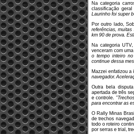
Na categoria carro
classificação gera
Laurinho foi super 
Por outro lado, So
referências, muita
km 90 de prova. Esta
Na categoria UTV,
venceram com uma 
o tempo inteiro no
continue dessa mes
Mazzei enfatizou a
navegador. Aceleraç
Outra bela disput
apertada de três se
e controle.
"Trechos
para encontrar as e
O Rally Minas Bras
de trechos navegado
todo o roteiro con
por serras e trial, 