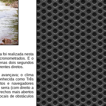
a foi realizada nesta
 cronometrados. E o
penas dois segundos
entes diretos.
 avançava; o clima
conhecida como Três
otos e navegadores
serra (com direito a
 trechos mais abertos
locais de obstáculos