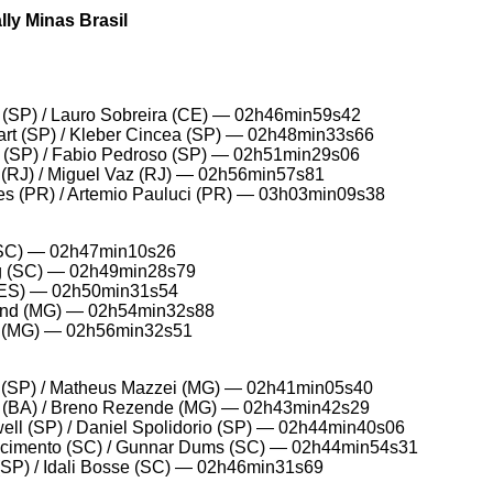
lly Minas Brasil
o (SP) / Lauro Sobreira (CE) — 02h46min59s42
rt (SP) / Kleber Cincea (SP) — 02h48min33s66
 (SP) / Fabio Pedroso (SP) — 02h51min29s06
 (RJ) / Miguel Vaz (RJ) — 02h56min57s81
es (PR) / Artemio Pauluci (PR) — 03h03min09s38
 (SC) — 02h47min10s26
ng (SC) — 02h49min28s79
n (ES) — 02h50min31s54
ond (MG) — 02h54min32s88
es (MG) — 02h56min32s51
a (SP) / Matheus Mazzei (MG) — 02h41min05s40
ro (BA) / Breno Rezende (MG) — 02h43min42s29
ell (SP) / Daniel Spolidorio (SP) — 02h44min40s06
ascimento (SC) / Gunnar Dums (SC) — 02h44min54s31
(SP) / Idali Bosse (SC) — 02h46min31s69