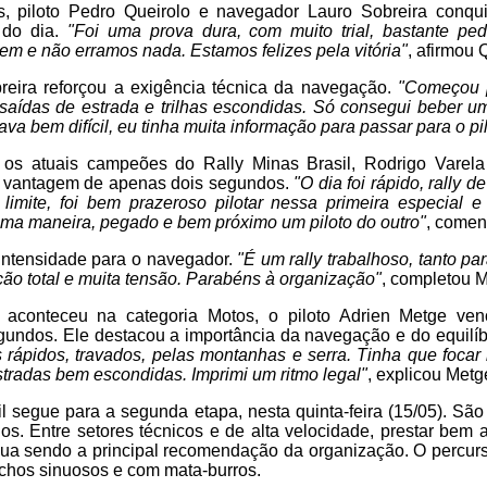
s, piloto Pedro Queirolo e navegador Lauro Sobreira conqui
l do dia.
"Foi uma prova dura, com muito trial, bastante p
bem e não erramos nada. Estamos felizes pela vitória"
, afirmou 
breira reforçou a exigência técnica da navegação.
"Começou 
s saídas de estrada e trilhas escondidas. Só consegui beber 
va bem difícil, eu tinha muita informação para passar para o pi
 os atuais campeões do Rally Minas Brasil, Rodrigo Varel
vantagem de apenas dois segundos.
"O dia foi rápido, rally 
 limite, foi bem prazeroso pilotar nessa primeira especial e
ma maneira, pegado e bem próximo um piloto do outro"
, comen
 intensidade para o navegador.
"É um rally trabalhoso, tanto pa
ão total e muita tensão. Parabéns à organização"
, completou M
a aconteceu na categoria Motos, o piloto Adrien Metge v
gundos. Ele destacou a importância da navegação e do equilíb
 rápidos, travados, pelas montanhas e serra. Tinha que foca
stradas bem escondidas. Imprimi um ritmo legal"
, explicou Metg
il segue para a segunda etapa, nesta quinta-feira (15/05). S
s. Entre setores técnicos e de alta velocidade, prestar bem
tinua sendo a principal recomendação da organização. O percu
trechos sinuosos e com mata-burros.