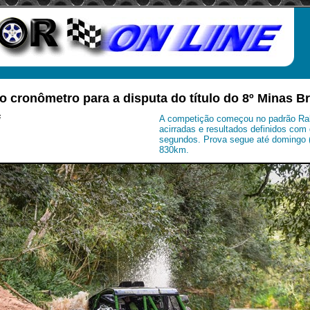
 o cronômetro para a disputa do título do 8º Minas B
i
A competição começou no padrão Ral
acirradas e resultados definidos com
segundos. Prova segue até domingo (
830km.