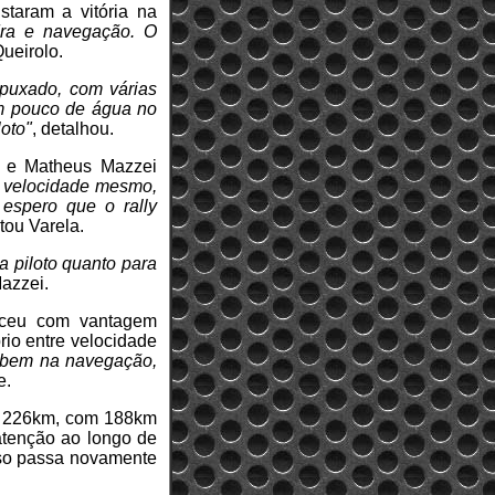
staram a vitória na
edra e navegação. O
Queirolo.
puxado, com várias
um pouco de água no
loto"
, detalhou.
a e Matheus Mazzei
de velocidade mesmo,
 espero que o rally
tou Varela.
ra piloto quanto para
azzei.
enceu com vantagem
rio entre velocidade
r bem na navegação,
e.
ão 226km, com 188km
 atenção ao longo de
rso passa novamente