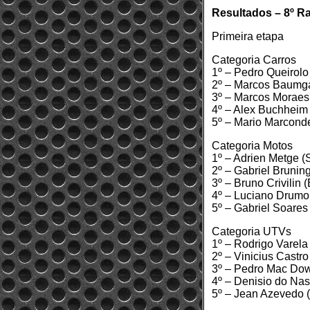
Resultados – 8º Ra
Primeira etapa
Categoria Carros
1º – Pedro Queirol
2º – Marcos Baumga
3º – Marcos Moraes
4º – Alex Buchheim
5º – Mario Marcond
Categoria Motos
1º – Adrien Metge
2º – Gabriel Bruni
3º – Bruno Crivili
4º – Luciano Drum
5º – Gabriel Soar
Categoria UTVs
1º – Rodrigo Varel
2º – Vinicius Cast
3º – Pedro Mac Dow
4º – Denisio do N
5º – Jean Azevedo 