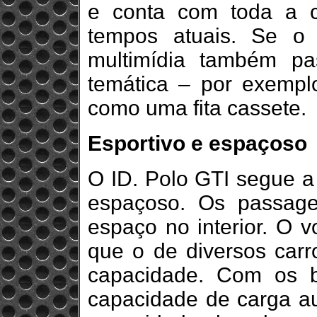
e conta com toda a c
tempos atuais. Se o v
multimídia também p
temática – por exempl
como uma fita cassete.
Esportivo e espaçoso
O ID. Polo GTI segue a
espaçoso. Os passag
espaço no interior. O 
que o de diversos carr
capacidade. Com os ba
capacidade de carga au