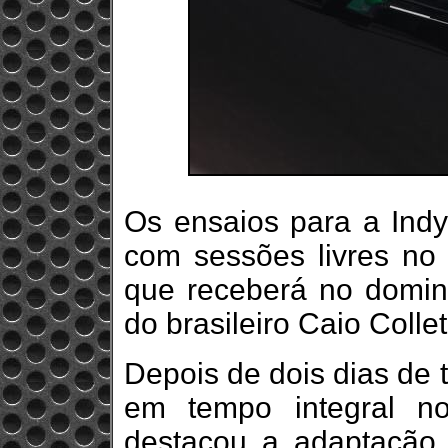
Os ensaios para a Ind
com sessões livres no
que receberá no doming
do brasileiro Caio Colle
Depois de dois dias de tr
em tempo integral n
destacou a adaptação 