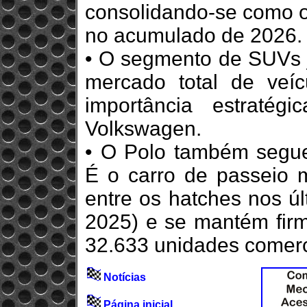
consolidando-se como o
no acumulado de 2026.
• O segmento de SUVs 
mercado total de veíc
importância estratég
Volkswagen.
• O Polo também segue
É o carro de passeio m
entre os hatches nos úl
2025) e se mantém fir
32.633 unidades comerci
Notícias
Página inicial