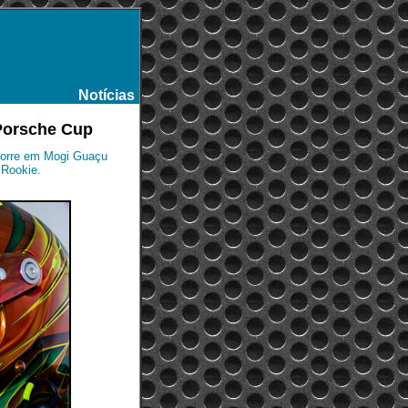
Notícias
-
 Porsche Cup
corre em Mogi Guaçu
 Rookie.