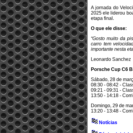
A jornada do Veloc
2025 ele liderou bo
etapa final.
O que ele disse:
“Gosto muito da pi
carro tem velocida
importante nesta e
Leonardo Sanchez
Porsche Cup C6 Ban
Sábado, 28 de mar
08:30 - 08:42 - Clas
09:21 - 09:31 - Clas
13:50 - 14:18 - Corri
Domingo, 29 de ma
13:20 - 13:48 - Corri
Notícias