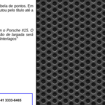
abela de pontos. Em
ou pelo título até a
om o Porsche #15. O
ção de largada será
nterlagos”