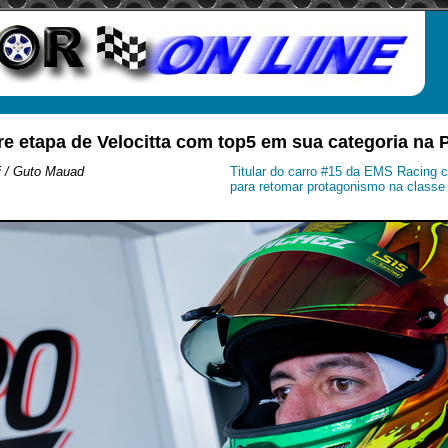
e etapa de Velocitta com top5 em sua categoria na
i / Guto Mauad
Titular do carro #15 da EMS Racing 
para retomar protagonismo na classe