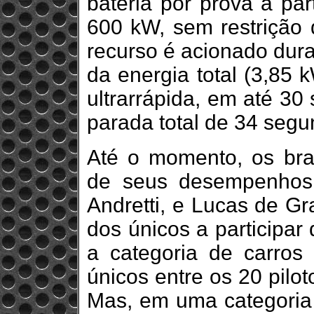
bateria por prova a par
600 kW, sem restrição 
recurso é acionado dura
da energia total (3,85 
ultrarrápida, em até 3
parada total de 34 seg
Até o momento, os bras
de seus desempenhos.
Andretti, e Lucas de G
dos únicos a participa
a categoria de carros e
únicos entre os 20 pilo
Mas, em uma categoria t