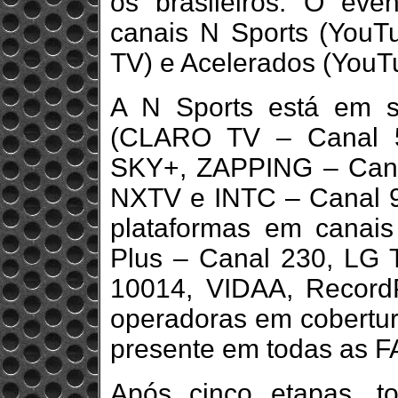
os brasileiros. O eve
canais N Sports (YouTu
TV) e Acelerados (YouT
A N Sports está em 
(CLARO TV – Canal 5
SKY+, ZAPPING – Cana
NXTV e INTC – Canal 90
plataformas em cana
Plus – Canal 230, LG 
10014, VIDAA, RecordP
operadoras em cobertur
presente em todas as F
Após cinco etapas, t