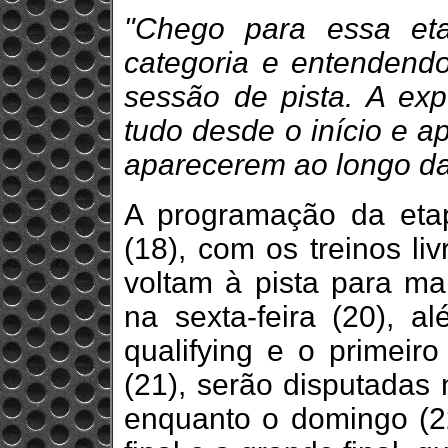
"Chego para essa et
categoria e entendend
sessão de pista. A exp
tudo desde o início e a
aparecerem ao longo da
A programação da etap
(18), com os treinos liv
voltam à pista para ma
na sexta-feira (20), a
qualifying e o primeiro
(21), serão disputadas n
enquanto o domingo (22