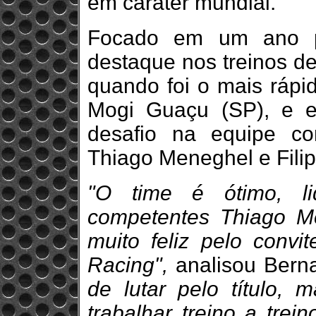
em caráter mundial.
Focado em um ano pos
destaque nos treinos d
quando foi o mais rápi
Mogi Guaçu (SP), e 
desafio na equipe c
Thiago Meneghel e Filipp
"O time é ótimo, li
competentes Thiago Men
muito feliz pelo convi
Racing",
analisou Berna
de lutar pelo título, 
trabalhar treino a trei