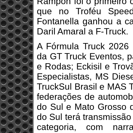
Rampon foi o primeiro 
que no Troféu Speed
Fontanella ganhou a ca
Daril Amaral a F-Truck.
A Fórmula Truck 2026
da GT Truck Eventos, 
e Rodas; Eckisil e Trov
Especialistas, MS Dies
TruckSul Brasil e MAS T
federações de automob
do Sul e Mato Grosso d
do Sul terá transmissão
categoria, com narr