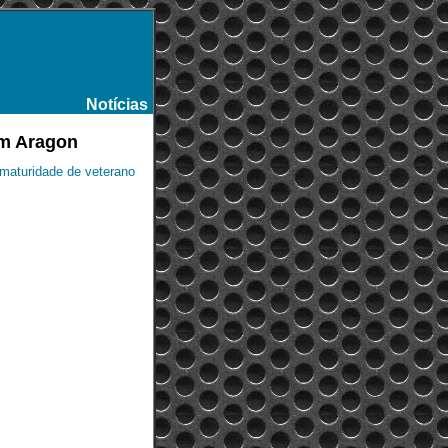
Notícias
-
em Aragon
 maturidade de veterano