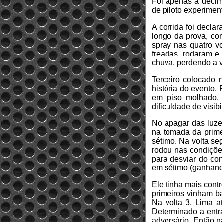
Foi apenas a décim
de piloto experimen
A corrida foi decla
longo da prova, co
spray nas quatro vo
freadas, rodaram e
chuva, perdendo a v
Terceiro colocado
história do evento,
em piso molhado, 
dificuldade de visibi
No apagar das luzes
na tomada da prime
sétimo. Na volta se
rodou nas condições
para desviar do c
em sétimo (ganhand
Ele tinha mais cont
primeiros vinham b
Na volta 3, Lima a
Determinado a entra
adversário. Então n