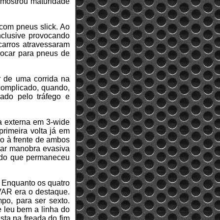
 mostrou maturidade
 com pneus slick. Ao
nclusive provocando
 carros atravessaram
rocar para pneus de
 de uma corrida na
 complicado, quando,
ado pelo tráfego e
ia externa em 3-wide
rimeira volta já em
ro à frente de ambos
otar manobra evasiva
odo que permaneceu
. Enquanto os quatro
VAR era o destaque.
po, para ser sexto.
e leu bem a linha do
sta na freada do fim