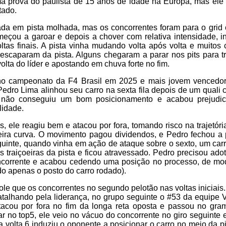
a prova do paulista de 15 anos de idade na Europa, mas ele
tado.
rada em pista molhada, mas os concorrentes foram para o grid
meçou a garoar e depois a chover com relativa intensidade, i
ltas finais. A pista vinha mudando volta após volta e muitos
 escaparam da pista. Alguns chegaram a parar nos pits para t
olta do líder e apostando em chuva forte no fim.
 no campeonato da F4 Brasil em 2025 e mais jovem vencedor
 Pedro Lima alinhou seu carro na sexta fila depois de um quali
não conseguiu um bom posicionamento e acabou prejudic
lidade.
, ele reagiu bem e atacou por fora, tomando risco na trajetór
ira curva. O movimento pagou dividendos, e Pedro fechou a p
guinte, quando vinha em ação de ataque sobre o sexto, um car
 traiçoeiras da pista e ficou atravessado. Pedro precisou ad
oncorrente e acabou cedendo uma posição no processo, de m
o apenas o posto do carro rodado).
role que os concorrentes no segundo pelotão nas voltas iniciais
atalhando pela liderança, no grupo seguinte o #53 da equipe 
tacou por fora no fim da longa reta oposta e passou no gram
r no top5, ele veio no vácuo do concorrente no giro seguinte 
a volta 6 induziu o oponente a posicionar o carro no meio da pi