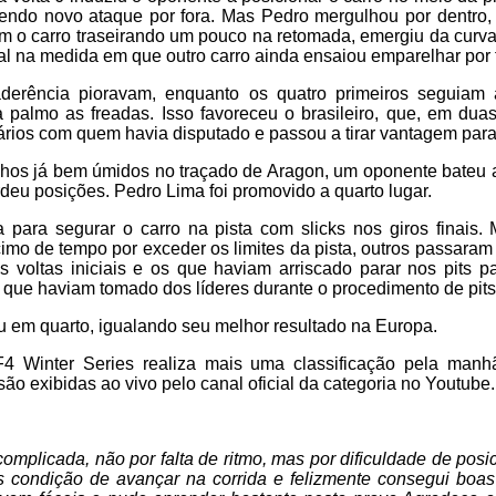
mendo novo ataque por fora. Mas Pedro mergulhou por dentro
m o carro traseirando um pouco na retomada, emergiu da curva
l na medida em que outro carro ainda ensaiou emparelhar por 
derência pioravam, enquanto os quatro primeiros seguiam a
palmo as freadas. Isso favoreceu o brasileiro, que, em duas
rios com quem havia disputado e passou a tirar vantagem para 
chos já bem úmidos no traçado de Aragon, um oponente bateu a
deu posições. Pedro Lima foi promovido a quarto lugar.
 para segurar o carro na pista com slicks nos giros finais. 
mo de tempo por exceder os limites da pista, outros passaram
s voltas iniciais e os que haviam arriscado parar nos pits 
que haviam tomado dos líderes durante o procedimento de pits
 em quarto, igualando seu melhor resultado na Europa.
4 Winter Series realiza mais uma classificação pela manh
são exibidas ao vivo pelo canal oficial da categoria no Youtube.
 complicada, não por falta de ritmo, mas por dificuldade de pos
 condição de avançar na corrida e felizmente consegui boas