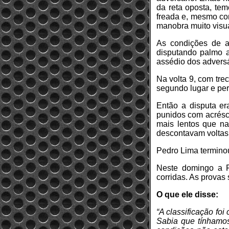
da reta oposta, te
freada e, mesmo co
manobra muito visua
As condições de a
disputando palmo a 
assédio dos adversá
Na volta 9, com tre
segundo lugar e per
Então a disputa era
punidos com acrésci
mais lentos que na
descontavam voltas 
Pedro Lima terminou
Neste domingo a F
corridas. As provas 
O que ele disse:
“A classificação foi
Sabia que tínhamos