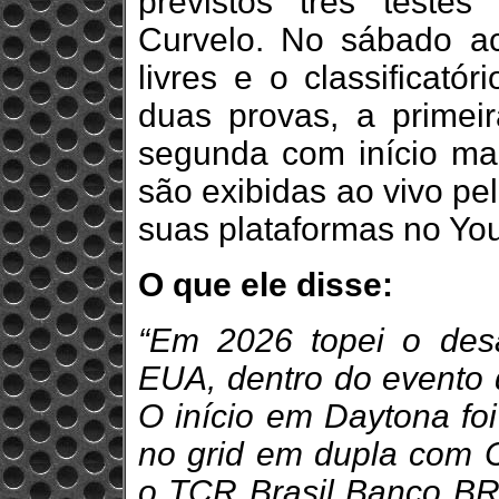
previstos três testes
Curvelo. No sábado a
livres e o classificató
duas provas, a primei
segunda com início mar
são exibidas ao vivo pe
suas plataformas no Yo
O que ele disse:
“Em 2026 topei o desa
EUA, dentro do evento
O início em Daytona fo
no grid em dupla com 
o TCR Brasil Banco BR