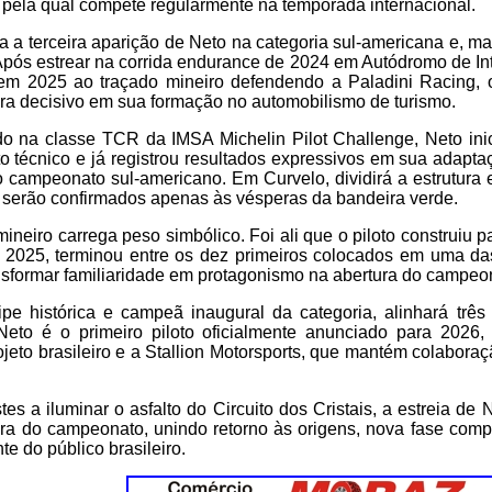
 pela qual compete regularmente na temporada internacional.
a a terceira aparição de Neto na categoria sul-americana e, 
 Após estrear na corrida endurance de 2024 em Autódromo de 
 em 2025 ao traçado mineiro defendendo a Paladini Racing, o 
era decisivo em sua formação no automobilismo de turismo.
o na classe TCR da IMSA Michelin Pilot Challenge, Neto ini
o técnico e já registrou resultados expressivos em sua adapt
 campeonato sul-americano. Em Curvelo, dividirá a estrutura
erão confirmados apenas às vésperas da bandeira verde.
ineiro carrega peso simbólico. Foi ali que o piloto construiu pa
 2025, terminou entre os dez primeiros colocados em uma das
nsformar familiaridade em protagonismo na abertura do campeo
e histórica e campeã inaugural da categoria, alinhará três
eto é o primeiro piloto oficialmente anunciado para 2026,
rojeto brasileiro e a Stallion Motorsports, que mantém colaboraç
es a iluminar o asfalto do Circuito dos Cristais, a estreia de
ra do campeonato, unindo retorno às origens, nova fase compe
e do público brasileiro.