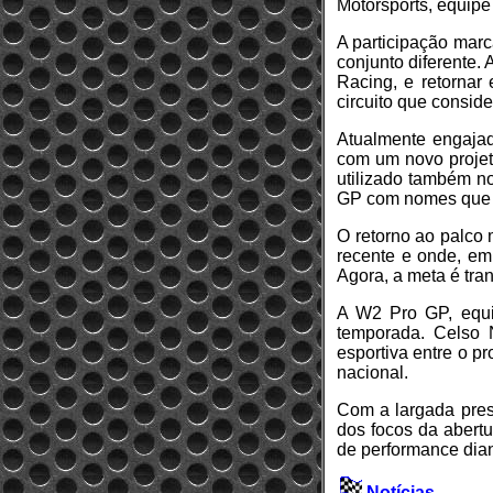
Motorsports, equipe
A participação marc
conjunto diferente.
Racing, e retornar
circuito que consid
Atualmente engajad
com um novo projet
utilizado também no
GP com nomes que s
O retorno ao palco m
recente e onde, em
Agora, a meta é tra
A W2 Pro GP, equip
temporada. Celso N
esportiva entre o p
nacional.
Com a largada prest
dos focos da abertu
de performance diant
Notícias