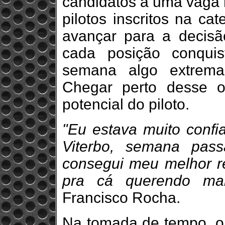
candidatos a uma vaga n
pilotos inscritos na c
avançar para a decisã
cada posição conqui
semana algo extrema
Chegar perto desse ob
potencial do piloto.
"Eu estava muito confi
Viterbo, semana pas
consegui meu melhor re
pra cá querendo man
Francisco Rocha.
Na tomada de tempo, o b