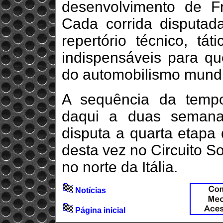
desenvolvimento de F
Cada corrida disputad
repertório técnico, tát
indispensáveis para q
do automobilismo mundi
A sequência da temp
daqui a duas semana
disputa a quarta etapa
desta vez no Circuito S
no norte da Itália.
Notícias
Página inicial