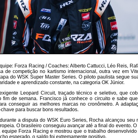
uipe: Forza Racing / Coaches: Alberto Cattucci, Léo Reis, Rafa
 de competição no kartismo internacional, outra vez em Viter
etapa do WSK Super Master Series. O piloto paulista segue sua
laridade e aprendizado constante, na categoria OK Júnior.
xigente Leopard Circuit, traçado técnico e seletivo, que co
do fim de semana. Francisco já conhece o circuito e sabe qu
para conseguir as melhores marcas no cronômetro. A adapta
-chave para buscar bons resultados.
 durante a disputa do WSK Euro Series, Rocha alcançou seu
opeia. O brasileiro conseguiu avançar até a final do evento. O 
 equipe Forza Racing e mostrou que o trabalho desenvolvido 
ho esperado, o saldo foi extremamente positivo.