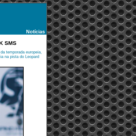
Notícias
-
WSK SMS
o da temporada europeia,
cia na pista do Leopard