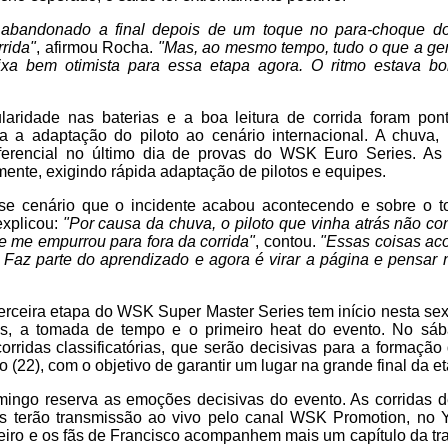
 abandonado a final depois de um toque no para-choque do
rrida"
, afirmou Rocha.
"Mas, ao mesmo tempo, tudo o que a gen
a bem otimista para essa etapa agora. O ritmo estava bo
laridade nas baterias e a boa leitura de corrida foram po
 a adaptação do piloto ao cenário internacional. A chuva,
ferencial no último dia de provas do WSK Euro Series. As 
nte, exigindo rápida adaptação de pilotos e equipes.
se cenário que o incidente acabou acontecendo e sobre o t
explicou:
"Por causa da chuva, o piloto que vinha atrás não cons
e me empurrou para fora da corrida"
, contou.
"Essas coisas ac
Faz parte do aprendizado e agora é virar a página e pensar 
rceira etapa do WSK Super Master Series tem início nesta sext
ciais, a tomada de tempo e o primeiro heat do evento. No sáb
rridas classificatórias, que serão decisivas para a formação d
 (22), com o objetivo de garantir um lugar na grande final da e
mingo reserva as emoções decisivas do evento. As corridas
s terão transmissão ao vivo pelo canal WSK Promotion, no 
leiro e os fãs de Francisco acompanhem mais um capítulo da traj