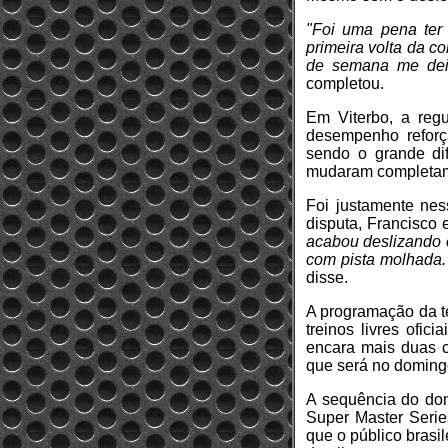
"Foi uma pena ter
primeira volta da co
de semana me deix
completou.
Em Viterbo, a regu
desempenho reforça
sendo o grande di
mudaram completame
Foi justamente nes
disputa, Francisco 
acabou deslizando 
com pista molhada. 
disse.
A programação da te
treinos livres ofi
encara mais duas co
que será no domingo
A sequência do do
Super Master Serie
que o público brasi