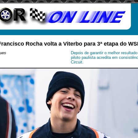
Francisco Rocha volta a Viterbo para 3ª etapa do 
ues
Depois de garantir o melhor resultad
piloto paulista acredita em consistên
Circuit.