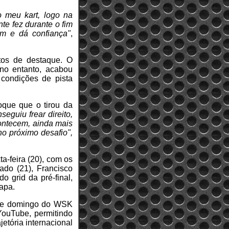
 meu kart, logo na
te fez durante o fim
m e dá confiança"
,
ntos de destaque. O
 no entanto, acabou
condições de pista
oque que o tirou da
eguiu frear direito,
ontecem, ainda mais
no próximo desafio",
a-feira (20), com os
ado (21), Francisco
o grid da pré-final,
tapa.
 de domingo do WSK
YouTube, permitindo
etória internacional