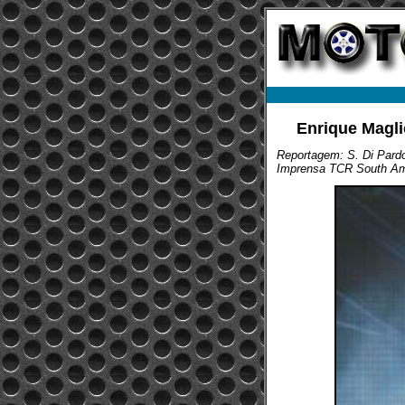
Enrique Magl
Reportagem: S. Di Pardo 
Imprensa TCR South A