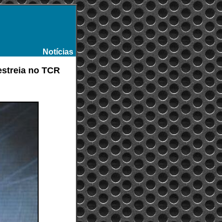
Notícias
-
streia no TCR