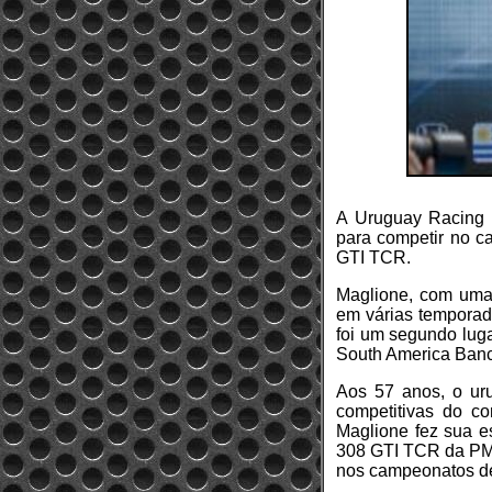
A Uruguay Racing T
para competir no 
GTI TCR.
Maglione, com uma s
em várias temporada
foi um segundo lug
South America Banc
Aos 57 anos, o ur
competitivas do co
Maglione fez sua e
308 GTI TCR da PMO
nos campeonatos d