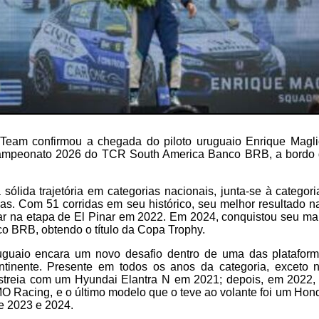
eam confirmou a chegada do piloto uruguaio Enrique Magli
campeonato 2026 do TCR South America Banco BRB, a bordo
ólida trajetória em categorias nacionais, junta-se à categori
s. Com 51 corridas em seu histórico, seu melhor resultado na
ar na etapa de El Pinar em 2022. Em 2024, conquistou seu m
o BRB, obtendo o título da Copa Trophy.
uguaio encara um novo desafio dentro de uma das plataform
ntinente. Presente em todos os anos da categoria, exceto
streia com um Hyundai Elantra N em 2021; depois, em 2022,
 Racing, e o último modelo que o teve ao volante foi um Hon
e 2023 e 2024.