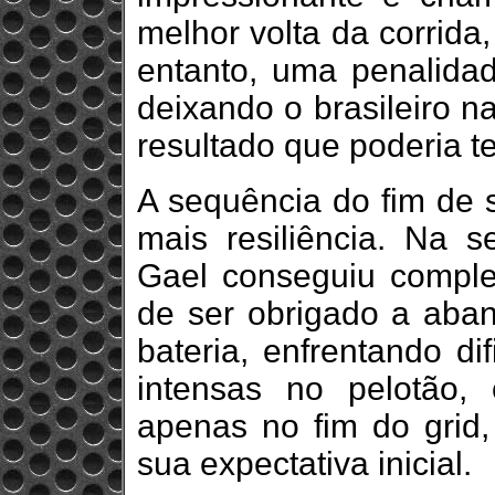
melhor volta da corrid
entanto, uma penalida
deixando o brasileiro n
resultado que poderia t
A sequência do fim de 
mais resiliência. Na se
Gael conseguiu comple
de ser obrigado a aban
bateria, enfrentando di
intensas no pelotão,
apenas no fim do grid
sua expectativa inicial.