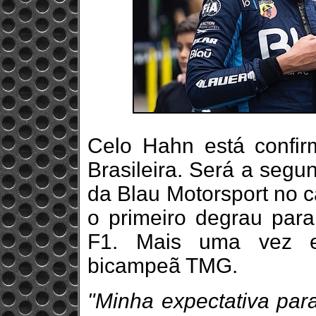
Celo Hahn está confi
Brasileira. Será a segu
da Blau Motorsport no 
o primeiro degrau pa
F1. Mais uma vez el
bicampeã TMG.
"Minha expectativa par