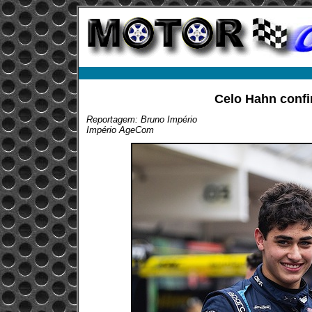
Celo Hahn confi
Reportagem: Bruno Império
Império AgeCom