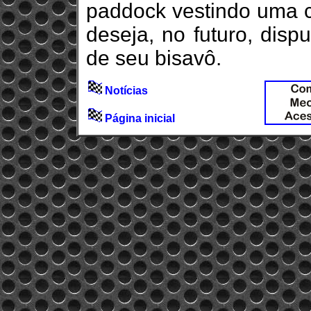
paddock vestindo uma c
deseja, no futuro, disp
de seu bisavô.
Notícias
Página inicial