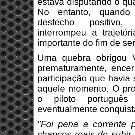
estava disputando o qua
No entanto, quando
desfecho positivo
interrompeu a trajetó
importante do fim de s
Uma quebra obrigou V
prematuramente, ence
participação que havia 
aquele momento. O pr
o piloto portuguê
eventualmente conquist
"Foi pena a corrente p
chances reais de subir