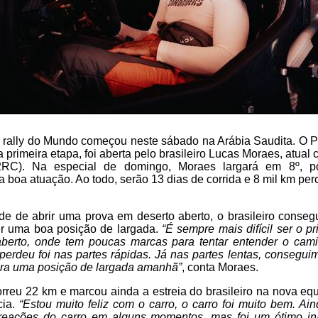
e rally do Mundo começou neste sábado na Arábia Saudita. O P
 primeira etapa, foi aberta pelo brasileiro Lucas Moraes, atua
2RC). Na especial de domingo, Moraes largará em 8º, po
a boa atuação. Ao todo, serão 13 dias de corrida e 8 mil km perc
de de abrir uma prova em deserto aberto, o brasileiro conse
r uma boa posição de largada.
“É sempre mais difícil ser o p
berto, onde tem poucas marcas para tentar entender o cam
erdeu foi nas partes rápidas. Já nas partes lentas, consegu
para uma posição de largada amanhã”
, conta Moraes.
rcorreu 22 km e marcou ainda a estreia do brasileiro na nova eq
cia.
“Estou muito feliz com o carro, o carro foi muito bem. Ai
 reações do carro em alguns momentos, mas foi um ótimo in