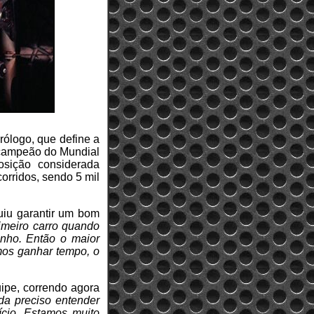
rólogo, que define a
l campeão do Mundial
sição considerada
orridos, sendo 5 mil
guiu garantir um bom
rimeiro carro quando
inho. Então o maior
imos ganhar tempo, o
uipe, correndo agora
nda preciso entender
ício. Estamos muito