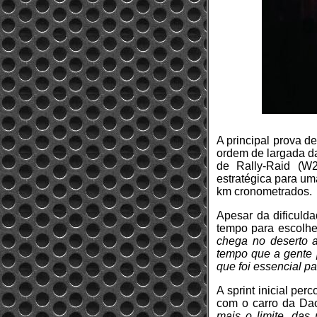
A principal prova d
ordem de largada da
de Rally-Raid (W
estratégica para um
km cronometrados.
Apesar da dificulda
tempo para escolhe
chega no deserto a
tempo que a gente p
que foi essencial 
A sprint inicial pe
com o carro da Da
mais o limite, das