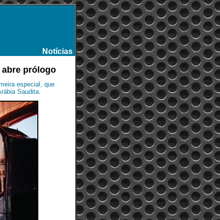
Notícias
-
 abre prólogo
imeira especial, que
rábia Saudita.