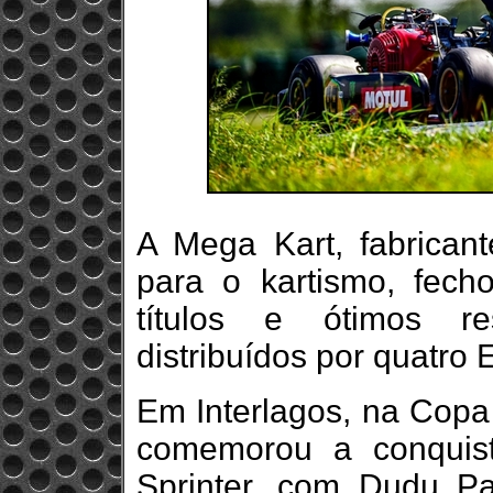
A Mega Kart, fabrican
para o kartismo, fec
títulos e ótimos r
distribuídos por quatro 
Em Interlagos, na Copa
comemorou a conquist
Sprinter, com Dudu Pa