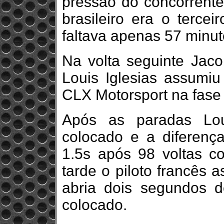
pressão do concorrente
brasileiro era o terce
faltava apenas 57 minut
Na volta seguinte Jac
Louis Iglesias assumi
CLX Motorsport na fase 
Após as paradas Lou
colocado e a diferenç
1.5s após 98 voltas c
tarde o piloto francês 
abria dois segundos 
colocado.