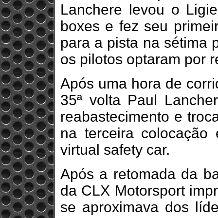
Lanchere levou o Ligi
boxes e fez seu primeir
para a pista na sétima
os pilotos optaram por r
Após uma hora de corrid
35ª volta Paul Lanche
reabastecimento e troca
na terceira colocação
virtual safety car.
Após a retomada da ban
da CLX Motorsport impr
se aproximava dos líd