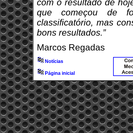
com o resultado de hoj
que começou de for
classificatório, mas co
bons resultados.”
Marcos Regadas
Notícias
Página inicial