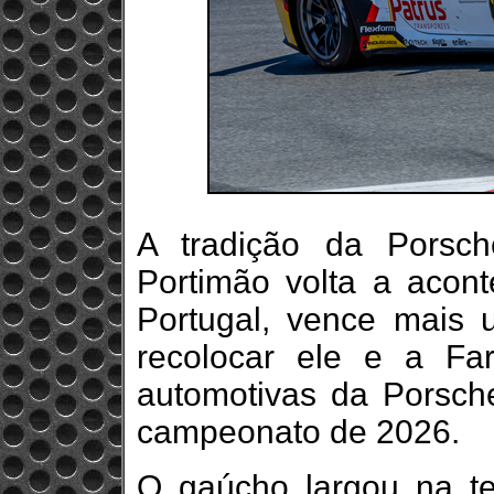
A tradição da Porsc
Portimão volta a acont
Portugal, vence mais 
recolocar ele e a Far
automotivas da Porsche
campeonato de 2026.
O gaúcho largou na te