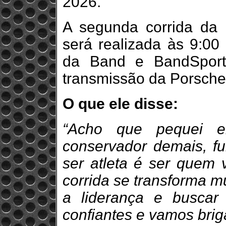
2026.
A segunda corrida da
será realizada às 9:0
da Band e BandSport
transmissão da Porsche
O que ele disse:
“Acho que pequei 
conservador demais, fui
ser atleta é ser quem 
corrida se transforma m
a liderança e buscar 
confiantes e vamos briga