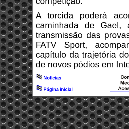
competição.
A torcida poderá ac
caminhada de Gael, 
transmissão das provas
FATV Sport, acompa
capítulo da trajetória 
de novos pódios em Inte
Notícias
Página inicial