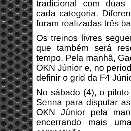
tradicional com duas c
cada categoria. Difere
foram realizadas três bat
Os treinos livres segue
que também será res
tempo. Pela manhã, Gael
OKN Júnior e, no períod
definir o grid da F4 Júni
No sábado (4), o piloto
Senna para disputar as
OKN Júnior pela man
encerrando mais uma