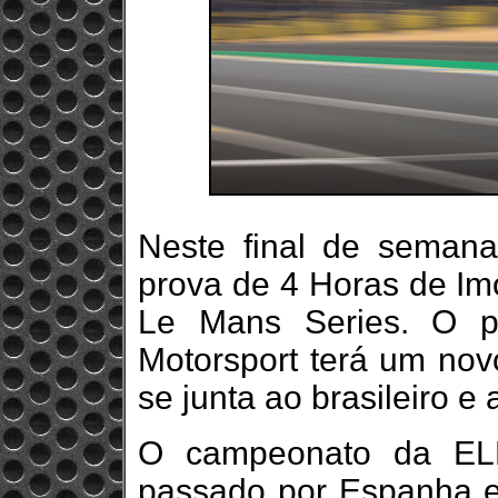
Neste final de semana
prova de 4 Horas de Im
Le Mans Series. O p
Motorsport terá um novo
se junta ao brasileiro e
O campeonato da ELM
passado por Espanha e