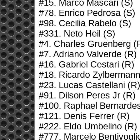
#15. Marco Mascari (S)
#78. Enrico Pedrosa (S)
#98. Cecilia Rabelo (S)
#331. Neto Heil (S)
#4. Charles Gruenberg (
#7. Adriano Valverde (R)
#16. Gabriel Cestari (R)
#18. Ricardo Zylbermann
#23. Lucas Castellani (R
#91. Dilson Peres Jr (R)
#100. Raphael Bernardes
#121. Denis Ferrer (R)
#222. Eldo Umbelino (R)
#777. Marcelo Bentivogli