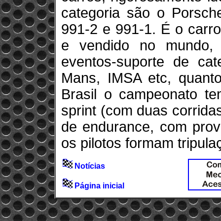
categoria são o Porsch
991-2 e 991-1. É o carr
e vendido no mundo, r
eventos-suporte de ca
Mans, IMSA etc, quanto
Brasil o campeonato te
sprint (com duas corrida
de endurance, com prov
os pilotos formam tripula
Notícias
Página inicial