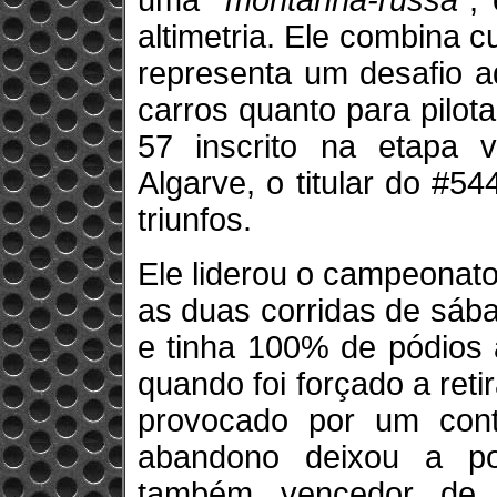
uma
“montanha-russa”
,
altimetria. Ele combina c
representa um desafio ad
carros quanto para pilot
57 inscrito na etapa
Algarve, o titular do #5
triunfos.
Ele liderou o campeonato
as duas corridas de sáb
e tinha 100% de pódios 
quando foi forçado a reti
provocado por um cont
abandono deixou a por
também vencedor de 