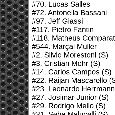
#70. Lucas Salles
#72. Antonella Bassani
#97. Jeff Giassi
#117. Pietro Fantin
#118. Matheus Comparat
#544. Marçal Muller
#2. Silvio Morestoni (S)
#3. Cristian Mohr (S)
#14. Carlos Campos (S)
#22. Raijan Mascarello (
#23. Leonardo Herrmann
#27. Josimar Junior (S)
#29. Rodrigo Mello (S)
#31. Seba Malucelli (S)