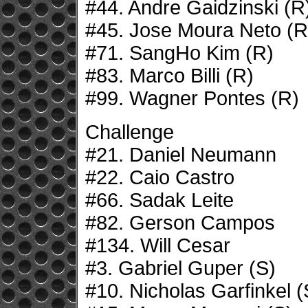
#44. Andre Gaidzinski (R
#45. Jose Moura Neto (R
#71. SangHo Kim (R)
#83. Marco Billi (R)
#99. Wagner Pontes (R)
Challenge
#21. Daniel Neumann
#22. Caio Castro
#66. Sadak Leite
#82. Gerson Campos
#134. Will Cesar
#3. Gabriel Guper (S)
#10. Nicholas Garfinkel (