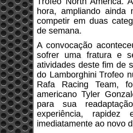
Trofeo North America. A
hora, ampliando ainda 
competir em duas categ
de semana.
A convocação acontece
sofrer uma fratura e s
atividades deste fim de
do Lamborghini Trofeo n
Rafa Racing Team, f
americano Tyler Gonz
para sua readaptaçã
experiência, rapidez
imediatamente ao novo d