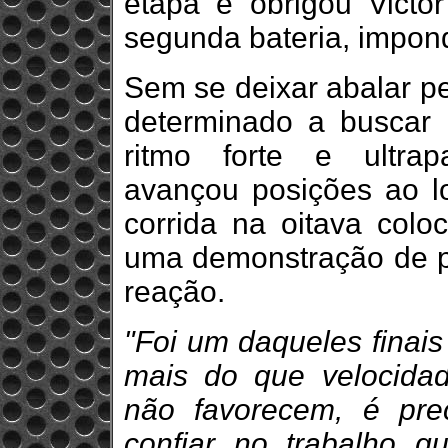
etapa e obrigou Victo
segunda bateria, impond
Sem se deixar abalar pe
determinado a buscar
ritmo forte e ultra
avançou posições ao l
corrida na oitava col
uma demonstração de p
reação.
"Foi um daqueles finai
mais do que velocidad
não favorecem, é pre
confiar no trabalho q