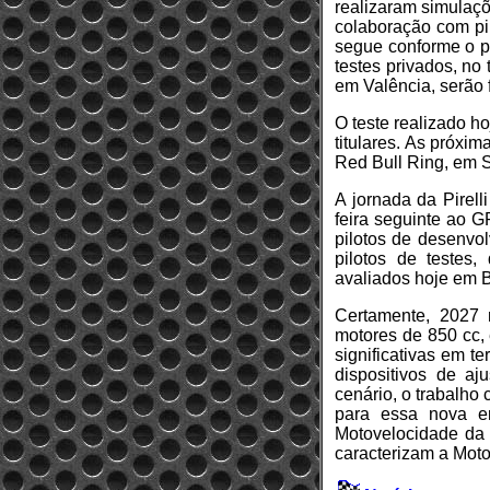
realizaram simulaçõ
colaboração com pil
segue conforme o p
testes privados, no
em Valência, serão f
O teste realizado ho
titulares. As próxi
Red Bull Ring, em S
A jornada da Pirel
feira seguinte ao G
pilotos de desenvo
pilotos de testes
avaliados hoje em 
Certamente, 2027 
motores de 850 cc, 
significativas em t
dispositivos de aj
cenário, o trabalho 
para essa nova er
Motovelocidade da 
caracterizam a Mot