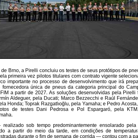
de Brno, a Pirelli concluiu os testes de seus protótipos de 
la primeira vez pilotos titulares com contrato vigente selecio
co importante no processo de desenvolvimento que irá prep
 fornecedora única de pneus da categoria principal do Ca
IM a partir de 2027. As soluções desenvolvidas pela Pirelli
mín Aldeguer, pela Ducati; Marco Bezzecchi e Raúl Fernández,
 pela Honda; Toprak Razgatlıoğlu, pela Yamaha; e Pedro Acost
ilotos de testes Dani Pedrosa e Pol Espargaró, pela KT
amaha.
— realizado sob tempo predominantemente ensolarado pel
ado a partir do meio da tarde, em condições de temperatur
stradas durante o fim de semana de corrida — contou com a pa