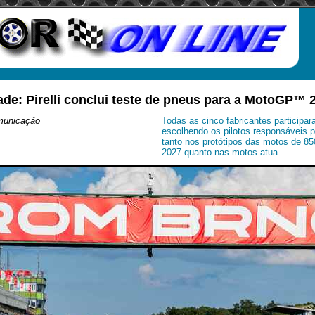
de: Pirelli conclui teste de pneus para a MotoGP™
municação
Todas as cinco fabricantes participa
escolhendo os pilotos responsáveis p
tanto nos protótipos das motos de 8
2027 quanto nas motos atua