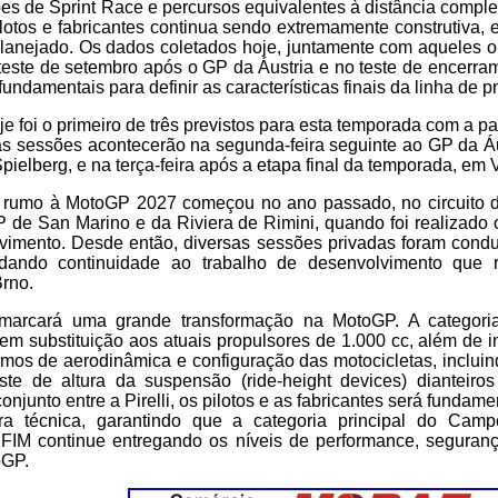
es de Sprint Race e percursos equivalentes à distância comple
otos e fabricantes continua sendo extremamente construtiva,
lanejado. Os dados coletados hoje, juntamente com aqueles o
 teste de setembro após o GP da Áustria e no teste de encerr
undamentais para definir as características finais da linha de 
je foi o primeiro de três previstos para esta temporada com a pa
mas sessões acontecerão na segunda-feira seguinte ao GP da Áus
pielberg, e na terça-feira após a etapa final da temporada, em 
li rumo à MotoGP 2027 começou no ano passado, no circuito d
P de San Marino e da Riviera de Rimini, quando foi realizado 
lvimento. Desde então, diversas sessões privadas foram con
, dando continuidade ao trabalho de desenvolvimento que 
Brno.
marcará uma grande transformação na MotoGP. A categoria 
em substituição aos atuais propulsores de 1.000 cc, além de
ermos de aerodinâmica e configuração das motocicletas, inclui
uste de altura da suspensão (ride-height devices) dianteiros
conjunto entre a Pirelli, os pilotos e as fabricantes será fundame
a técnica, garantindo que a categoria principal do Cam
FIM continue entregando os níveis de performance, seguran
oGP.