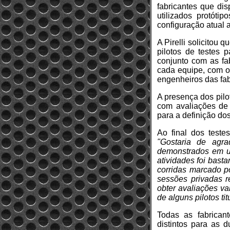
fabricantes que di
utilizados protót
configuração atual 
A Pirelli solicitou 
pilotos de testes 
conjunto com as fab
cada equipe, com o 
engenheiros das fab
A presença dos pilo
com avaliações de
para a definição do
Ao final dos testes
"Gostaria de agra
demonstrados em um
atividades foi bast
corridas marcado p
sessões privadas r
obter avaliações v
de alguns pilotos tit
Todas as fabrican
distintos para as 