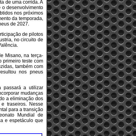
ta de uma corrida. A
 e o desenvolvimento
btidos nos próximos
amento da temporada,
pneus de 2027.
rticipação de pilotos
tria, no circuito de
Valência.
e Misano, na terça-
o primeiro teste com
duzidas, também com
resultou nos pneus
passará a utilizar
 incorporar mudanças
ndo a eliminação dos
 e traseiros. Nesse
ntal para a transição
peonato Mundial de
ça e espetáculo que