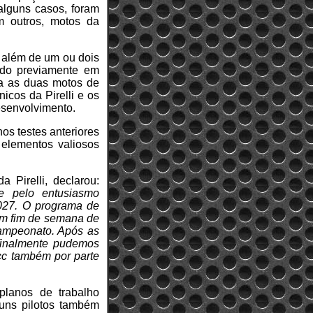
alguns casos, foram
m outros, motos da
r, além de um ou dois
nido previamente em
ara as duas motos de
icos da Pirelli e os
esenvolvimento.
os testes anteriores
elementos valiosos
a Pirelli, declarou:
 e pelo entusiasmo
2027. O programa de
 um fim de semana de
campeonato. Após as
 finalmente pudemos
cc também por parte
planos de trabalho
guns pilotos também