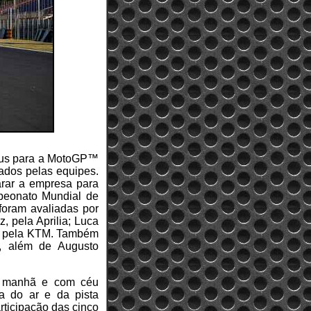
pneus para a MotoGP™
nados pelas equipes.
arar a empresa para
mpeonato Mundial de
 foram avaliadas por
 pela Aprilia; Luca
a, pela KTM. Também
M, além de Augusto
a manhã e com céu
a do ar e da pista
rticipação das cinco