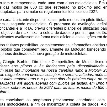
sputam o campeonato, cada uma com duas motocicletas. Em 
ipos das motos de 850 cc que estrearão no próximo ano; e
adaptadas para simular os regulamentos técnicos de 2027.
que cada fabricante disponibilizasse pelo menos um piloto titula
para a segunda motocicleta. O programa de avaliação, defi
ricantes e a IRTA, previu diferentes planos de utilização p
objetivo de maximizar a coleta de dados e permitir que os técn
ricantes avaliassem de forma mais eficiente as soluções em d
tos titulares possibilitou complementar as informações obtidas n
 pilotos que competem regularmente na MotoGP, fornecendo 
s pneus destinados à nova geração de motocicletas.
, Giorgio Barbier, Diretor de Competições de Motociclismo d
decer aos pilotos e às fabricantes pela disponibilidade
 teste tão importante na nossa trajetória rumo à MotoGP 
ante exigente, com diversas soluções a serem avaliadas, após
or altas temperaturas e a poucos dias da próxima etapa do 
ealizadas até agora apenas com pilotos de testes, em Brno
aliosas sobre os pneus de 2027 para as futuras motos de 850 
ulares.
tes concluíram os programas previamente acordados, com 
duas motocicletas, a fim de maximizar a coleta de dados. Al