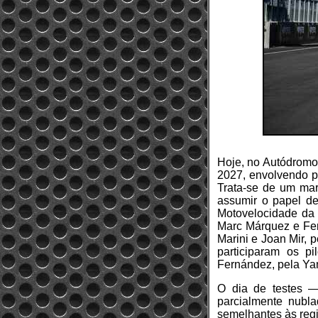
Hoje, no Autódromo 
2027, envolvendo pe
Trata-se de um mar
assumir o papel de
Motovelocidade da F
Marc Márquez e Fer
Marini e Joan Mir,
participaram os p
Fernández, pela Y
O dia de testes 
parcialmente nubl
semelhantes às regi