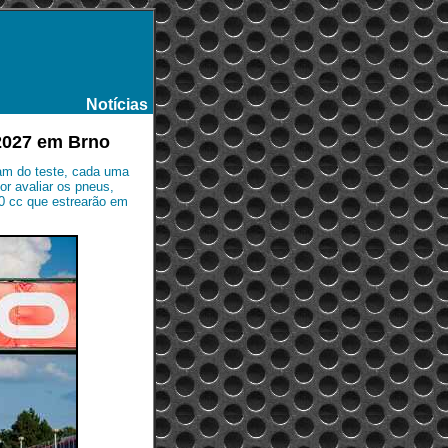
Notícias
-
 2027 em Brno
ram do teste, cada uma
or avaliar os pneus,
50 cc que estrearão em