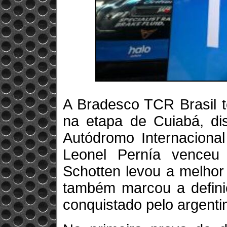
A Bradesco TCR Brasil t
na etapa de Cuiabá, di
Autódromo Internaciona
Leonel Pernía venceu 
Schotten levou a melhor
também marcou a definiç
conquistado pelo argenti