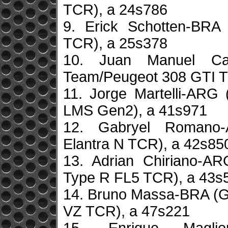
TCR), a 24s786
9. Erick Schotten-BR
TCR), a 25s378
10. Juan Manuel Cas
Team/Peugeot 308 GTI T
11. Jorge Martelli-ARG
LMS Gen2), a 41s971
12. Gabryel Romano-
Elantra N TCR), a 42s85
13. Adrian Chiriano-A
Type R FL5 TCR), a 43s
14. Bruno Massa-BRA (G
VZ TCR), a 47s221