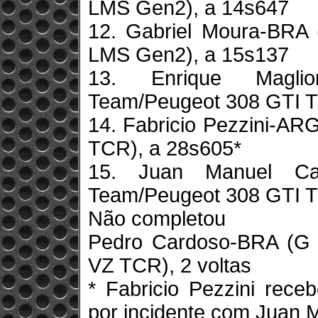
LMS Gen2), a 14s647
12. Gabriel Moura-BRA
LMS Gen2), a 15s137
13. Enrique Magli
Team/Peugeot 308 GTI T
14. Fabricio Pezzini-AR
TCR), a 28s605*
15. Juan Manuel Cas
Team/Peugeot 308 GTI T
Não completou
Pedro Cardoso-BRA (G 
VZ TCR), 2 voltas
* Fabricio Pezzini rec
por incidente com Juan M