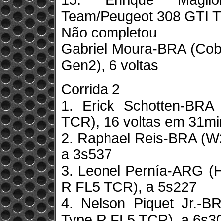
15. Enrique Magli
Team/Peugeot 308 GTI T
Não completou
Gabriel Moura-BRA (Co
Gen2), 6 voltas
Corrida 2
1. Erick Schotten-BR
TCR), 16 voltas em 31m
2. Raphael Reis-BRA (W
a 3s537
3. Leonel Pernía-ARG (
R FL5 TCR), a 5s227
4. Nelson Piquet Jr.-B
Type R FL5 TCR), a 6s3