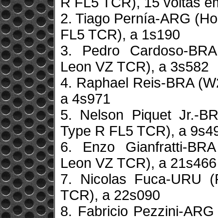
R FL5 TCR), 15 voltas 
2. Tiago Pernía-ARG (Ho
FL5 TCR), a 1s190
3. Pedro Cardoso-BRA
Leon VZ TCR), a 3s582
4. Raphael Reis-BRA (W
a 4s971
5. Nelson Piquet Jr.-B
Type R FL5 TCR), a 9s4
6. Enzo Gianfratti-BR
Leon VZ TCR), a 21s466
7. Nicolas Fuca-URU (
TCR), a 22s090
8. Fabricio Pezzini-ARG