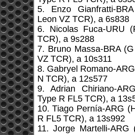
5. Enzo Gianfratti-BR
Leon VZ TCR), a 6s838
6. Nicolas Fuca-URU (
TCR), a 9s288
7. Bruno Massa-BRA (G 
VZ TCR), a 10s311
8. Gabryel Romano-ARG 
N TCR), a 12s577
9. Adrian Chiriano-AR
Type R FL5 TCR), a 13s
10. Tiago Pernía-ARG (
R FL5 TCR), a 13s992
11. Jorge Martelli-ARG