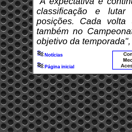
"A expectativa é conti
classificação e luta
posições. Cada volta
também no Campeonato
objetivo da temporada",
Notícias
Página inicial