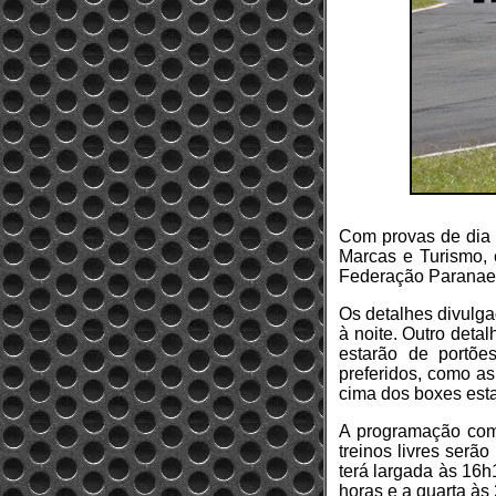
Com provas de dia 
Marcas e Turismo,
Federação Paranaen
Os detalhes divulga
à noite. Outro deta
estarão de portõe
preferidos, como as
cima dos boxes esta
A programação come
treinos livres serã
terá largada às 16h
horas e a quarta às