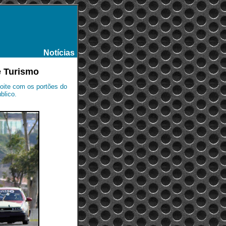
Notícias
-
e Turismo
oite com os portões do
blico.