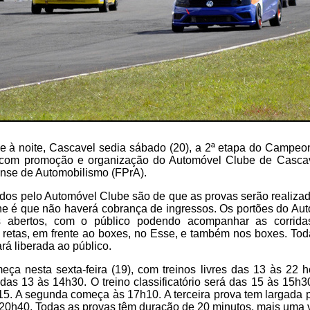
e à noite, Cascavel sedia sábado (20), a 2ª etapa do Campe
 com promoção e organização do Automóvel Clube de Cascav
se de Automobilismo (FPrA).
dos pelo Automóvel Clube são de que as provas serão realiza
lhe é que não haverá cobrança de ingressos. Os portões do A
s abertos, com o público podendo acompanhar as corrid
 retas, em frente ao boxes, no Esse, e também nos boxes. To
rá liberada ao público.
ça nesta sexta-feira (19), com treinos livres das 13 às 22 
o das 13 às 14h30. O treino classificatório será das 15 às 15h3
15. A segunda começa às 17h10. A terceira prova tem largada
 20h40. Todas as provas têm duração de 20 minutos, mais uma v