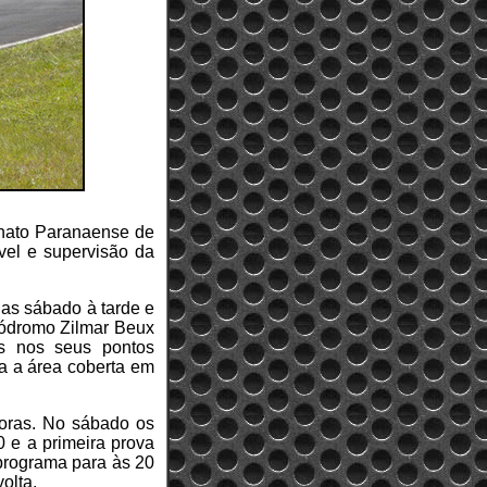
onato Paranaense de
el e supervisão da
das sábado à tarde e
utódromo Zilmar Beux
as nos seus pontos
da a área coberta em
horas. No sábado os
0 e a primeira prova
 programa para às 20
olta.