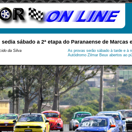
 sedia sábado a 2ª etapa do Paranaense de Marcas 
ido da Silva
As provas serão sábado à tarde e à n
Autódromo Zilmar Beux abertos ao pú