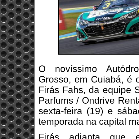
O novíssimo Autódro
Grosso, em Cuiabá, é 
Firás Fahs, da equipe 
Parfums / Ondrive Rent
sexta-feira (19) e sáb
temporada na capital m
Firás adianta que 