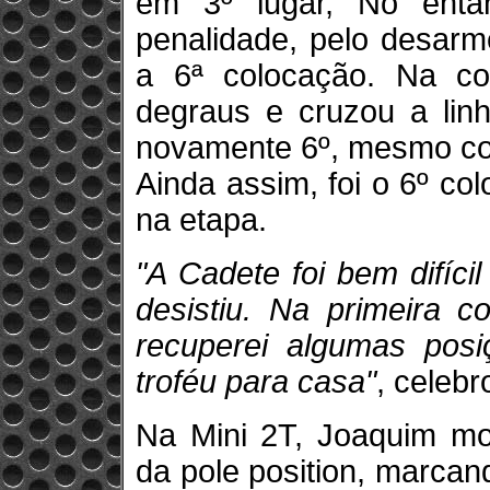
em 3º lugar, No enta
penalidade, pelo desarme
a 6ª colocação. Na cor
degraus e cruzou a linh
novamente 6º, mesmo co
Ainda assim, foi o 6º co
na etapa.
"A Cadete foi bem difíc
desistiu. Na primeira c
recuperei algumas pos
troféu para casa"
, celeb
Na Mini 2T, Joaquim mo
da pole position, marcan