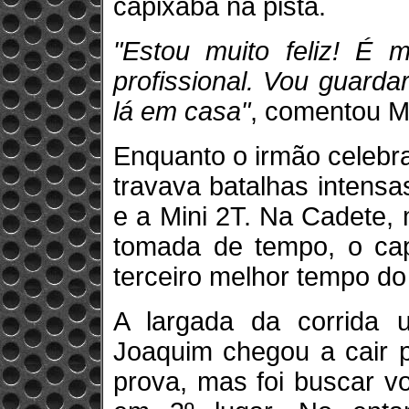
capixaba na pista.
"Estou muito feliz! É m
profissional. Vou guarda
lá em casa"
, comentou M
Enquanto o irmão celebra
travava batalhas intens
e a Mini 2T. Na Cadete,
tomada de tempo, o capi
terceiro melhor tempo do 
A largada da corrida 
Joaquim chegou a cair p
prova, mas foi buscar vo