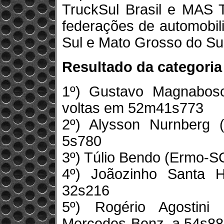
TruckSul Brasil e MAS T
federações de automobil
Sul e Mato Grosso do Sul
Resultado da categori
1º) Gustavo Magnabosc
voltas em 52m41s773
2º) Alysson Nurnberg 
5s780
3º) Túlio Bendo (Ermo-S
4º) Joãozinho Santa 
32s216
5º) Rogério Agostini
Mercedes-Benz, a 54s8