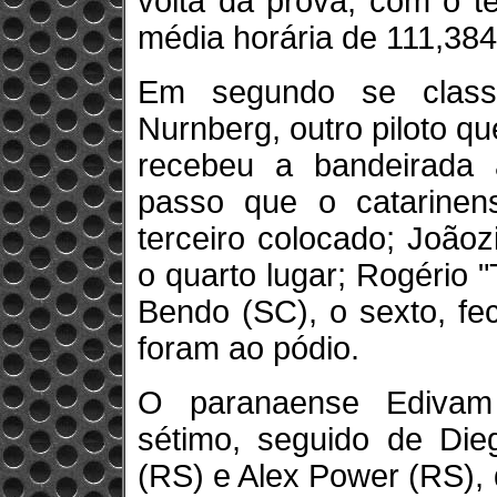
volta da prova, com o 
média horária de 111,384
Em segundo se classi
Nurnberg, outro piloto q
recebeu a bandeirada
passo que o catarinen
terceiro colocado; João
o quarto lugar; Rogério "T
Bendo (SC), o sexto, fe
foram ao pódio.
O paranaense Edivam 
sétimo, seguido de Dieg
(RS) e Alex Power (RS),