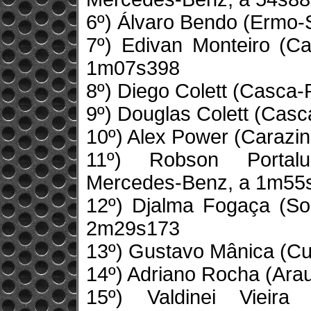
6º) Álvaro Bendo (Ermo
7º) Edivan Monteiro (C
1m07s398
8º) Diego Colett (Casca
9º) Douglas Colett (Cas
10º) Alex Power (Carazi
11º) Robson Portalu
Mercedes-Benz, a 1m55
12º) Djalma Fogaça (So
2m29s173
13º) Gustavo Mânica (Curi
14º) Adriano Rocha (Arau
15º) Valdinei Vieira