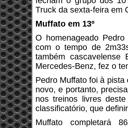
fecham o grupo dos 10 
Truck da sexta-feira em 
Muffato em 13º
O homenageado Pedro Mu
com o tempo de 2m33s2
também cascavelense 
Mercedes-Benz, fez o t
Pedro Muffato foi à pis
novo, e portanto, precis
nos treinos livres dest
classificatório, que defini
Muffato completará 