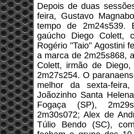
Depois de duas sessões 
feira, Gustavo Magnabo
tempo de 2m24s539. E
gaúcho Diego Colett, 
Rogério "Taio" Agostini 
a marca de 2m25s868, a
Colett, irmão de Diego,
2m27s254. O paranaense 
melhor da sexta-feir
Joãozinho Santa Helen
Fogaça (SP), 2m29s2
2m30s072; Alex de Andr
Túlio Bendo (SC), co