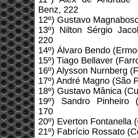
Benz, 222
12º) Gustavo Magnabosc
13º) Nilton Sérgio Jaco
220
14º) Álvaro Bendo (Erm
15º) Tiago Bellaver (Farr
16º) Alysson Nurnberg (F
17º) André Magno (São P
18º) Gustavo Mânica (Cur
19º) Sandro Pinheiro 
170
20º) Everton Fontanella 
21º) Fabrício Rossato (