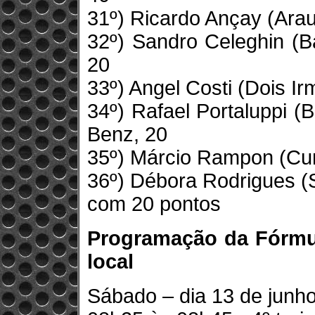
31º) Ricardo Ançay (Ara
32º) Sandro Celeghin (B
20
33º) Angel Costi (Dois 
34º) Rafael Portaluppi 
Benz, 20
35º) Márcio Rampon (Curi
36º) Débora Rodrigues (
com 20 pontos
Programação da Fórmul
local
Sábado – dia 13 de junh