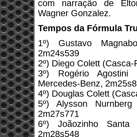
com narração de Elto
Wagner Gonzalez.
Tempos da Fórmula Tru
1º) Gustavo Magnabo
2m24s539
2º) Diego Colett (Casca
3º) Rogério Agostini
Mercedes-Benz, 2m25s
4º) Douglas Colett (Cas
5º) Alysson Nurnberg
2m27s771
6º) Joãozinho Santa
2m28s548