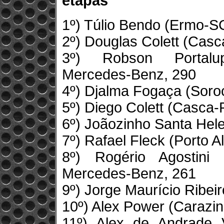
etapas
1º) Túlio Bendo (Ermo-S
2º) Douglas Colett (Casc
3º) Robson Portalup
Mercedes-Benz, 290
4º) Djalma Fogaça (Sor
5º) Diego Colett (Casca-
6º) Joãozinho Santa Hel
7º) Rafael Fleck (Porto 
8º) Rogério Agostini
Mercedes-Benz, 261
9º) Jorge Maurício Ribei
10º) Alex Power (Carazi
11º) Alex de Andrade V