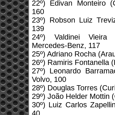
22º) Edivan Monteiro (
160
23º) Robson Luiz Trevi
139
24º) Valdinei Vieira
Mercedes-Benz, 117
25º) Adriano Rocha (Arau
26º) Ramiris Fontanella 
27º) Leonardo Barramac
Volvo, 100
28º) Douglas Torres (Curi
29º) João Helder Mottin (
30º) Luiz Carlos Zapell
40