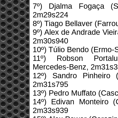
7º) Djalma Fogaça (S
2m29s224
8º) Tiago Bellaver (Farr
9º) Alex de Andrade Vie
2m30s940
10º) Túlio Bendo (Ermo
11º) Robson Portalu
Mercedes-Benz, 2m31s
12º) Sandro Pinheiro 
2m31s795
13º) Pedro Muffato (Cas
14º) Edivan Monteiro (
2m33s939