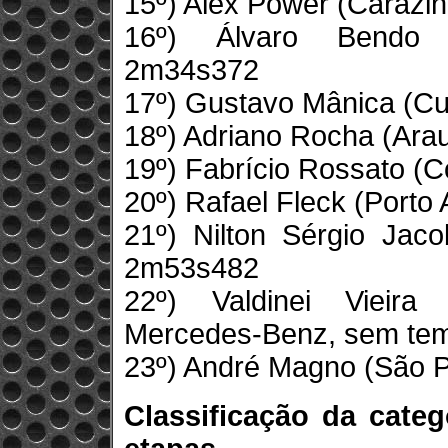
15º) Alex Power (Carazi
16º) Álvaro Bendo (
2m34s372
17º) Gustavo Mânica (Cu
18º) Adriano Rocha (Ara
19º) Fabrício Rossato 
20º) Rafael Fleck (Porto
21º) Nilton Sérgio Jaco
2m53s482
22º) Valdinei Vieira
Mercedes-Benz, sem te
23º) André Magno (São P
Classificação da cate