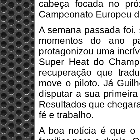
cabeça focada no pró
Campeonato Europeu de
A semana passada foi,
momentos do ano par
protagonizou uma incrív
Super Heat do Champ
recuperação que tradu
move o piloto. Já Guil
disputar a sua primeira
Resultados que chegara
fé e trabalho.
A boa notícia é que o 