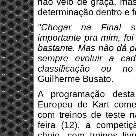
não veio de graça, mas 
determinação dentro e fo
"Chegar na Final s
importante pra mim, fo
bastante. Mas não dá pr
sempre evoluir a cad
classificação ou no 
Guilherme Busato.
A programação dest
Europeu de Kart começa
com treinos de teste n
feira (12), a compet
cheio, com treinos li