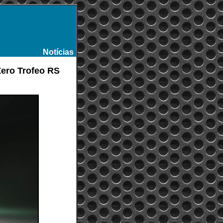
Notícias
-
Zero Trofeo RS