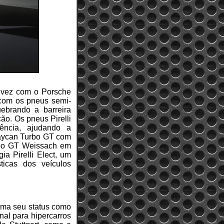
a vez com o Porsche
 com os pneus semi-
uebrando a barreira
ão. Os pneus Pirelli
ência, ajudando a
Taycan Turbo GT com
rbo GT Weissach em
a Pirelli Elect, um
ticas dos veículos
irma seu status como
nal para hipercarros