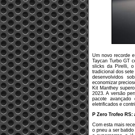
Um novo recorde em
Taycan Turbo GT co
slicks da Pirelli,
tradicional dos set
desenvolvidos so
economizar precios
Kit Manthey super
2023. A versão per
pacote avançado d
eletrificados e cont
P Zero Trofeo RS: 
Com esta mais recen
o pneu a ser batido