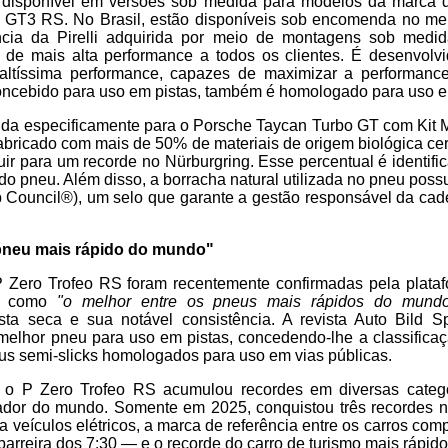
á disponível em versões sob medida para modelos da marca d
GT3 RS. No Brasil, estão disponíveis sob encomenda no me
ncia da Pirelli adquirida por meio de montagens sob medi
 de mais alta performance a todos os clientes. É desenvolvi
ltíssima performance, capazes de maximizar a performance
oncebido para uso em pistas, também é homologado para uso em
ida especificamente para o Porsche Taycan Turbo GT com Kit M
bricado com mais de 50% de materiais de origem biológica cert
buir para um recorde no Nürburgring. Esse percentual é identifi
 do pneu. Além disso, a borracha natural utilizada no pneu poss
 Council®), um selo que garante a gestão responsável da cad
.
pneu mais rápido do mundo"
 Zero Trofeo RS foram recentemente confirmadas pela plata
u como
"o melhor entre os pneus mais rápidos do mund
ta seca e sua notável consistência. A revista Auto Bild 
elhor pneu para uso em pistas, concedendo-lhe a classifica
us semi-slicks homologados para uso em vias públicas.
 o P Zero Trofeo RS acumulou recordes em diversas catego
ador do mundo. Somente em 2025, conquistou três recordes no
ra veículos elétricos, a marca de referência entre os carros c
barreira dos 7:30 — e o recorde do carro de turismo mais rápido