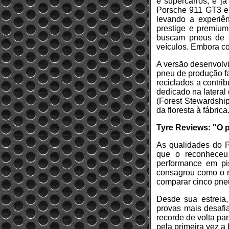
e supercarros, e j
Porsche 911 GT3 e 
levando a experiê
prestige e premium
buscam pneus de a
veículos. Embora c
A versão desenvolv
pneu de produção fa
reciclados a contri
dedicado na lateral
(Forest Stewardship
da floresta à fábrica
Tyre Reviews: "O 
As qualidades do P
que o reconhece
performance em pis
consagrou como o m
comparar cinco pne
Desde sua estreia,
provas mais desafi
recorde de volta pa
pela primeira vez a 