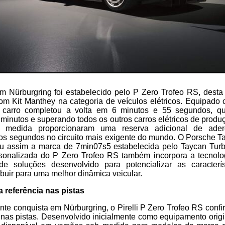
 Nürburgring foi estabelecido pelo P Zero Trofeo RS, dest
m Kit Manthey na categoria de veículos elétricos. Equipado
 o carro completou a volta em 6 minutos e 55 segundos, q
e minutos e superando todos os outros carros elétricos de produç
b medida proporcionaram uma reserva adicional de ader
os segundos no circuito mais exigente do mundo. O Porsche 
ou assim a marca de 7min07s5 estabelecida pelo Taycan Tu
sonalizada do P Zero Trofeo RS também incorpora a tecnologi
e soluções desenvolvido para potencializar as caracterís
ribuir para uma melhor dinâmica veicular.
a referência nas pistas
te conquista em Nürburgring, o Pirelli P Zero Trofeo RS conf
 nas pistas. Desenvolvido inicialmente como equipamento origi