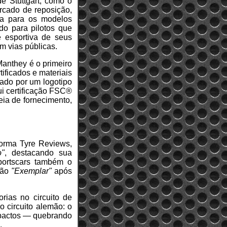
e Stuttgart, como o
rcado de reposição,
da para os modelos
do para pilotos que
 esportiva de seus
 vias públicas.
anthey é o primeiro
ificados e materiais
cado por um logotipo
ui certificação FSC®
eia de fornecimento,
forma Tyre Reviews,
o"
, destacando sua
Sportscars também o
ção
"Exemplar"
após
rias no circuito de
 circuito alemão: o
ompactos — quebrando
.