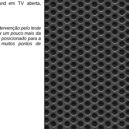
and em TV aberta,
tervenção pelo teste
der um pouco mais da
em posicionado para a
 muitos pontos de