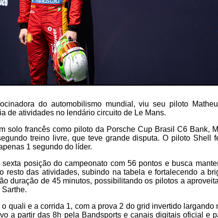
rocinadora do automobilismo mundial, viu seu piloto Mathe
ia de atividades no lendário circuito de Le Mans.
em solo francês como piloto da Porsche Cup Brasil C6 Bank, 
egundo treino livre, que teve grande disputa. O piloto Shell
 apenas 1 segundo do líder.
 sexta posição do campeonato com 56 pontos e busca manter 
 o resto das atividades, subindo na tabela e fortalecendo a brig
rão duração de 45 minutos, possibilitando os pilotos a aproveit
a Sarthe.
quali e a corrida 1, com a prova 2 do grid invertido largando 
ivo a partir das 8h pela Bandsports e canais digitais oficial e 