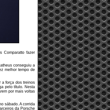
us Comparatto fazer
Matheus conseguiu a
 fez melhor tempo de
a força dos treinos
a pelo título. Nesta
arem por mais voltas
no sábado. A corrida
parceiros da Porsche