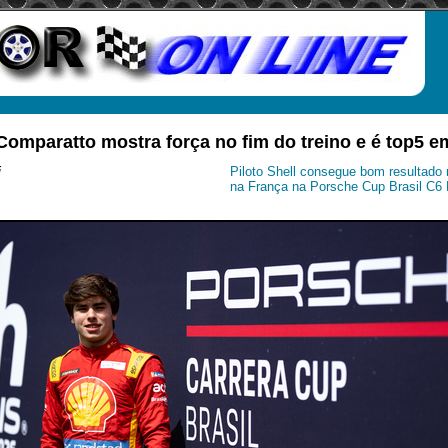
omparatto mostra força no fim do treino e é top5 
i
Piloto Shell consegue bom resultado 
na França na Porsche Cup Brasil C6