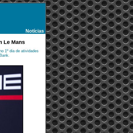
Notícias
-
em Le Mans
no 1º dia de atividades
 Bank.