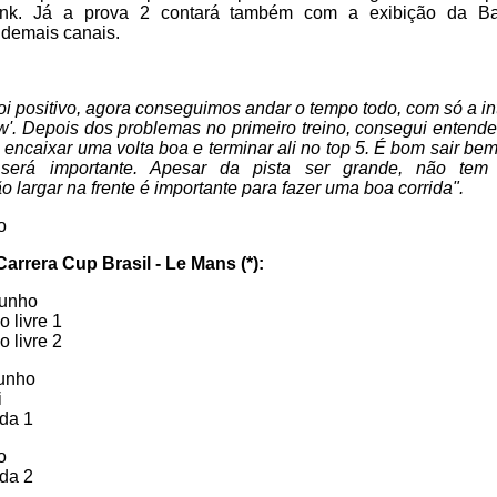
nk. Já a prova 2 contará também com a exibição da B
 demais canais.
foi positivo, agora conseguimos andar o tempo todo, com só a in
low'. Depois dos problemas no primeiro treino, consegui enten
 e encaixar uma volta boa e terminar ali no top 5. É bom sair b
e será importante. Apesar da pista ser grande, não tem
 largar na frente é importante para fazer uma boa corrida".
o
rrera Cup Brasil - Le Mans (*):
junho
o livre 1
o livre 2
junho
i
ida 1
o
ida 2