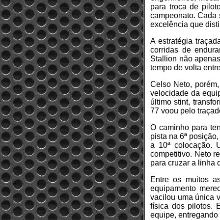
para troca de pilo
campeonato. Cada s
excelência que dist
A estratégia traça
corridas de endur
Stallion não apenas
tempo de volta entr
Celso Neto, porém, 
velocidade da equip
último stint, tran
77 voou pelo traçad
O caminho para tent
pista na 6ª posição
a 10ª colocação. U
competitivo. Neto r
para cruzar a linha
Entre os muitos a
equipamento merec
vacilou uma única v
física dos pilotos.
equipe, entregando 