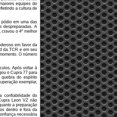
 maiores equipes do
etindo a cultura de
de pódio em uma das
s despreparadas. A
, cravou o 4º melhor
poderoso em favor da
grid da TCR e em seu
e momento. O número
culos. Após voltar à
ogou o Cupra 77 para
 quebra do espírito
ecuperação exemplar,
 confiabilidade do
 Cupra Leon VZ não
 quanto a preparação
ios dentro e fora da
confiança necessária