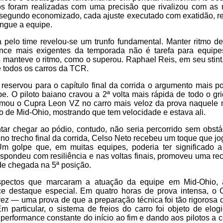
tos foram realizadas com uma precisão que rivalizou com as
egundo economizado, cada ajuste executado com exatidão, refl
ingue a equipe.
da pelo time revelou-se um trunfo fundamental. Manter ritmo 
ance mais exigentes da temporada não é tarefa para equipe
 manteve o ritmo, como o superou. Raphael Reis, em seu stint
e todos os carros da TCR.
reservou para o capítulo final da corrida o argumento mais 
e. O piloto baiano cravou a 2ª volta mais rápida de todo o 
sformou o Cupra Leon VZ no carro mais veloz da prova naquel
o de Mid-Ohio, mostrando que tem velocidade e estava ali.
ar chegar ao pódio, contudo, não seria percorrido sem obstá
, no trecho final da corrida, Celso Neto recebeu um toque que j
m golpe que, em muitas equipes, poderia ter significado a
espondeu com resiliência e nas voltas finais, promoveu uma r
 de chegada na 5ª posição.
spectos que marcaram a atuação da equipe em Mid-Ohio, a
e destaque especial. Em quatro horas de prova intensa, o
ez — uma prova de que a preparação técnica foi tão rigorosa
 Em particular, o sistema de freios do carro foi objeto de elog
performance constante do início ao fim e dando aos pilotos a 