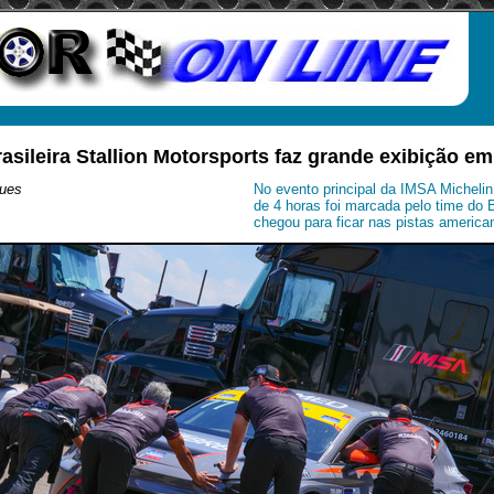
asileira Stallion Motorsports faz grande exibição e
ues
No evento principal da IMSA Michelin 
de 4 horas foi marcada pelo time do 
chegou para ficar nas pistas america