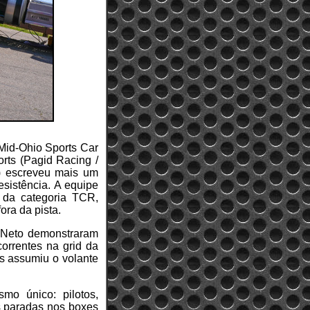
Mid-Ohio Sports Car
orts (Pagid Racing /
) escreveu mais um
esistência. A equipe
l da categoria TCR,
ora da pista.
 Neto demonstraram
orrentes na grid da
is assumiu o volante
mo único: pilotos,
ês paradas nos boxes