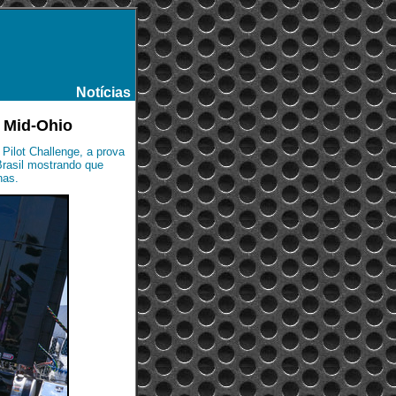
Notícias
-
m Mid-Ohio
Pilot Challenge, a prova
Brasil mostrando que
nas.