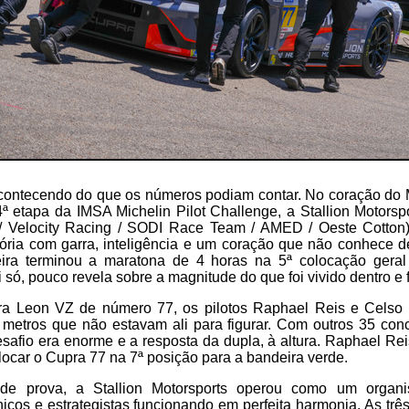
contecendo do que os números podiam contar. No coração do 
ª etapa da IMSA Michelin Pilot Challenge, a Stallion Motorsp
 Velocity Racing / SODI Race Team / AMED / Oeste Cotton
tória com garra, inteligência e um coração que não conhece d
leira terminou a maratona de 4 horas na 5ª colocação gera
i só, pouco revela sobre a magnitude do que foi vivido dentro e f
ra Leon VZ de número 77, os pilotos Raphael Reis e Celso
 metros que não estavam ali para figurar. Com outros 35 conc
safio era enorme e a resposta da dupla, à altura. Raphael Re
locar o Cupra 77 na 7ª posição para a bandeira verde.
e prova, a Stallion Motorsports operou como um organis
cos e estrategistas funcionando em perfeita harmonia. As tr